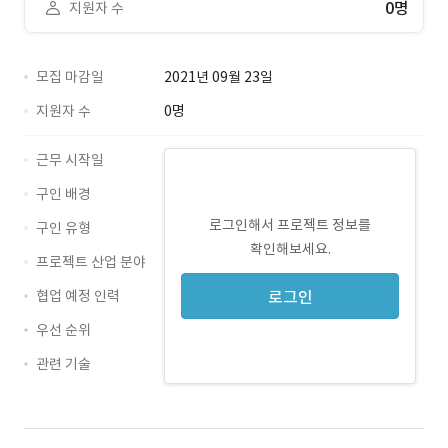
0명
지원자 수
모집 마감일
2021년 09월 23일
지원자 수
0명
근무 시작일
구인 배경
로그인해서 프로젝트 정보를
구인 유형
확인해보세요.
프로젝트 산업 분야
협업 예정 인력
로그인
우선 순위
관련 기술
Java · 경력 무관
Nexacro · 경력 무관