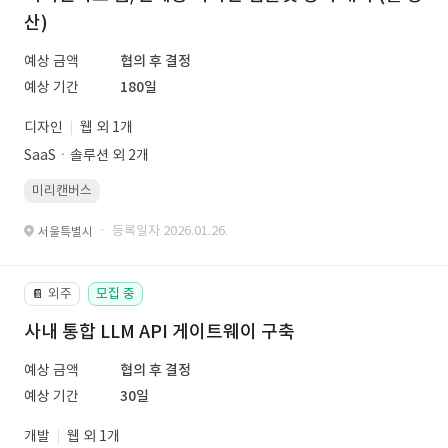
산)
예상 금액
협의 후 결정
예상 기간
180일
디자인
웹 외 1개
SaaSㆍ솔루션 외 2개
미리캔버스
· 등록일자 2026.01.26.
서울특별시
외주
모집 중
📔
사내 통합 LLM API 게이트웨이 구축
예상 금액
협의 후 결정
예상 기간
30일
개발
웹 외 1개