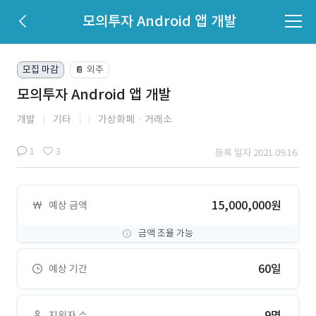
모의투자 Android 앱 개발
모집 마감
외주
📔
모의투자 Android 앱 개발
개발
기타
가상화폐ㆍ거래소
1
3
등록 일자 2021.09.16.
15,000,000원
예상 금액
금액 조율 가능
60일
예상 기간
9명
지원자 수