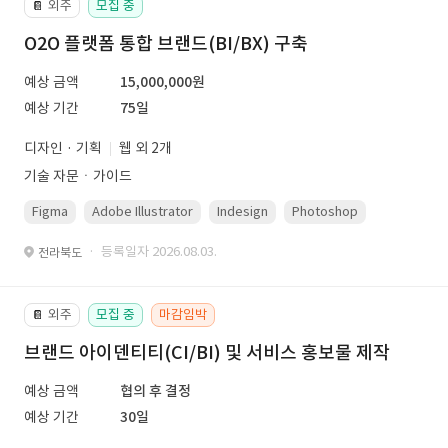
외주
모집 중
📔
O2O 플랫폼 통합 브랜드(BI/BX) 구축
예상 금액
15,000,000원
예상 기간
75일
디자인 · 기획
웹 외 2개
기술 자문ㆍ가이드
Figma
Adobe Illustrator
Indesign
Photoshop
· 등록일자 2026.08.03.
전라북도
외주
모집 중
마감임박
📔
브랜드 아이덴티티(CI/BI) 및 서비스 홍보물 제작
예상 금액
협의 후 결정
예상 기간
30일