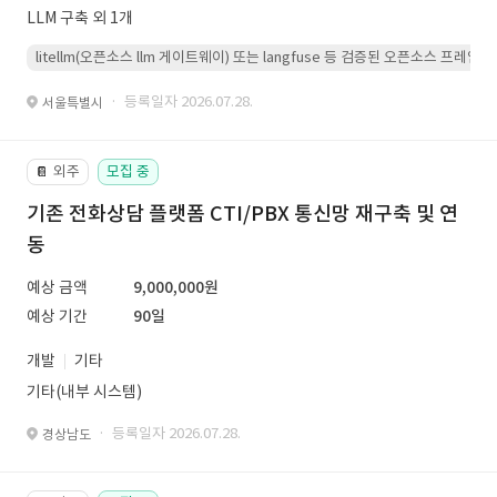
LLM 구축 외 1개
litellm(오픈소스 llm 게이트웨이) 또는 langfuse 등 검증된 오픈소스 프
· 등록일자 2026.07.28.
서울특별시
외주
모집 중
📔
기존 전화상담 플랫폼 CTI/PBX 통신망 재구축 및 연
동
예상 금액
9,000,000원
예상 기간
90일
개발
기타
기타(내부 시스템)
· 등록일자 2026.07.28.
경상남도