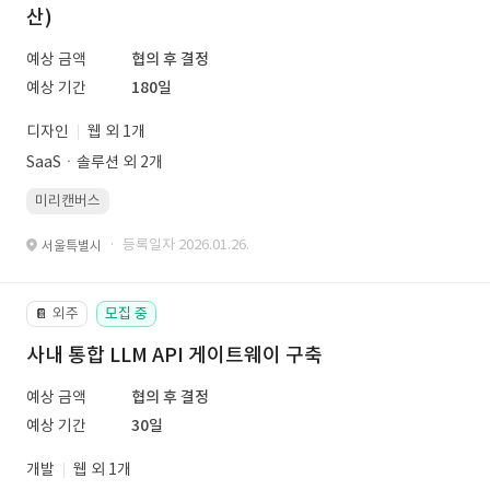
산)
예상 금액
협의 후 결정
예상 기간
180일
디자인
웹 외 1개
SaaSㆍ솔루션 외 2개
미리캔버스
· 등록일자 2026.01.26.
서울특별시
외주
모집 중
📔
사내 통합 LLM API 게이트웨이 구축
예상 금액
협의 후 결정
예상 기간
30일
개발
웹 외 1개