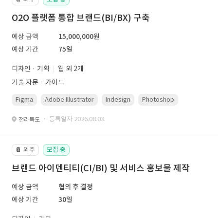
O2O 플랫폼 통합 브랜드(BI/BX) 구축
예상 금액
15,000,000원
예상 기간
75일
디자인 · 기획
웹 외 2개
기술 자문ㆍ가이드
Figma
Adobe Illustrator
Indesign
Photoshop
· 등록일자 2026.08.03.
전라북도
외주
모집 중
📔
브랜드 아이덴티티(CI/BI) 및 서비스 홍보물 제작
예상 금액
협의 후 결정
예상 기간
30일