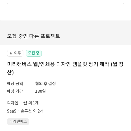
모집 중인 다른 프로젝트
외주
모집 중
📔
미리캔버스 웹/인쇄용 디자인 템플릿 정기 제작 (월 정
산)
예상 금액
협의 후 결정
예상 기간
180일
디자인
웹 외 1개
SaaSㆍ솔루션 외 2개
미리캔버스