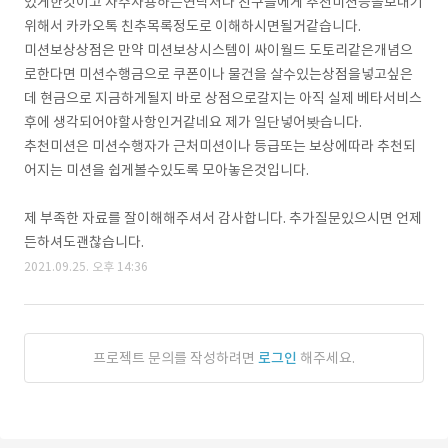
있게한것이고 자주사용하는연락처나 친구들에게 추천미션등을보내기
위해서 카카오톡 친추목록정도로 이해하시면될거같습니다.
미션보상상점은 만약 미션보상시스템이 싸이월드 도토리같은개념으
로한다면 미션수행금으로 쿠폰이나 물건을 살수있는상점을넣고싶은
데 현금으로 지금하게될지 바로 상점으로갈지는 아직 실제 베타서비스
후에 생각되어야할사항인거같네요 제가 일단넣어봣습니다.
추천미션은 미션수행자가 근처미션이나 등급또는 보상에따라 추천되
어지는 미션을 쉽게볼수있도록 모아놓은것입니다.
제 부족한 자료를 잘이해해주셔서 감사합니다. 추가질문있으시면 언제
든하셔도괜찮습니다.
2021.09.25. 오후 14:36
프로젝트 문의를 작성하려면
로그인
해주세요.