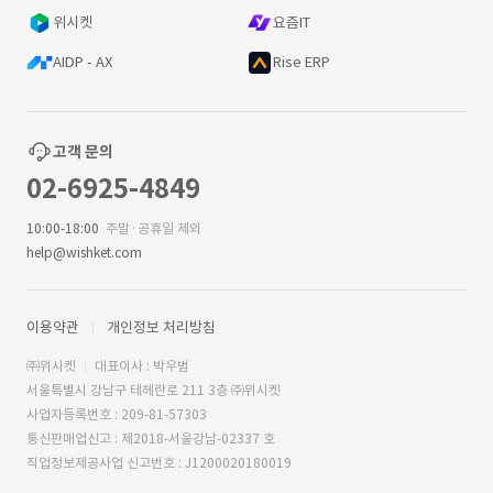
위시켓
요즘IT
AIDP - AX
Rise ERP
고객 문의
02-6925-4849
10:00-18:00
주말·공휴일 제외
help@wishket.com
이용약관
개인정보 처리방침
㈜위시켓
대표이사 : 박우범
서울특별시 강남구 테헤란로 211 3층 ㈜위시켓
사업자등록번호 : 209-81-57303
통신판매업신고 : 제2018-서울강남-02337 호
직업정보제공사업 신고번호 : J1200020180019