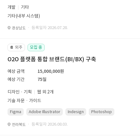
개발
기타
기타(내부 시스템)
· 등록일자 2026.07.28.
경상남도
외주
모집 중
📔
O2O 플랫폼 통합 브랜드(BI/BX) 구축
예상 금액
15,000,000원
예상 기간
75일
디자인 · 기획
웹 외 2개
기술 자문ㆍ가이드
Figma
Adobe Illustrator
Indesign
Photoshop
· 등록일자 2026.08.03.
전라북도