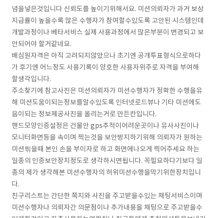
념을넣은것입니다 신뢰도를 높이기위해서요. 미션의뢰자가 과거 보상
지급률이 높을수록 많은 수행자가 참여할수있도록 고안된 시스템인데
개발과정이나 베타서비스 실제 사용과정에서 많은부분이 변경되고 보
안되어야 할거같네요.
배심원자격은 아직 고려되지않았으나 초기엔 공개투표형식으로하다
가 후기엔 어느정도 사용기록이 양호한 사용자위주로 자격을 부여해
할생각입니다.
주소찾기에 참고사진은 미션의뢰자가 미션수행자가 정확한 수행을유
해 미션도움이되는정보를알수있도록 인터넷로드뷰나 기타 미션에도
음이되는 정보제공사진을 올리는거로 만든칸입니다.
핸드모양인증설정은 건물안 gps추적이어려운곳이나 유사사진이나
모니터화면등을 속이며 찍는것을 보안방지하기위해 의뢰자가 원하는
미션찎을때 본인 손을 부이자로 하고 화면에나오게 찍어주세요 하는
일종의 인증보안장치정도로 생각하시면됩니다. 꼭필요하다기보다 일
종의 제가 생각해본 미션수행자의 허위미션수행을막기위한장치입니
다.
친구리스트는 간단한 쪽지와 사진을 주고받을수있는 채팅서비스이며
미션수행자나 의뢰자간 의문점이나 추가내용을 채팅으로 주고받을수