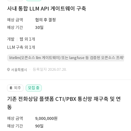
사내 통합 LLM API 게이트웨이 구축
예상 금액
협의 후 결정
예상 기간
30일
개발
웹 외 1개
LLM 구축 외 1개
litellm(오픈소스 llm 게이트웨이) 또는 langfuse 등 검증된 오픈소스 프
· 등록일자 2026.07.28.
서울특별시
외주
모집 중
📔
기존 전화상담 플랫폼 CTI/PBX 통신망 재구축 및 연
동
예상 금액
9,000,000원
예상 기간
90일