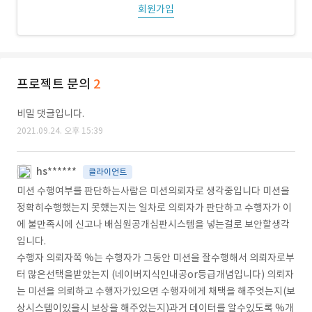
회원가입
프로젝트 문의
2
비밀 댓글입니다.
2021.09.24. 오후 15:39
hs******
클라이언트
미션 수행여부를 판단하는사람은 미션의뢰자로 생각중입니다 미션을
정확히수행했는지 못했는지는 일차로 의뢰자가 판단하고 수행자가 이
에 불만족시에 신고나 배심원공개심판시스템을 넣는걸로 보안할생각
입니다.
수행자 의뢰자쪽 %는 수행자가 그동안 미션을 잘수행해서 의뢰자로부
터 많은선택을받았는지 (네이버지식인내공or등급개념입니다) 의뢰자
는 미션을 의뢰하고 수행자가있으면 수행자에게 채택을 해주엇는지(보
상시스템이있을시 보상을 해주었는지)과거 데이터를 알수있도록 %개