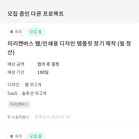
모집 중인 다른 프로젝트
외주
모집 중
📔
미리캔버스 웹/인쇄용 디자인 템플릿 정기 제작 (월 정
산)
예상 금액
협의 후 결정
예상 기간
180일
디자인
웹 외 1개
SaaSㆍ솔루션 외 2개
미리캔버스
· 등록일자 2026.01.26.
서울특별시
외주
모집 중
📔