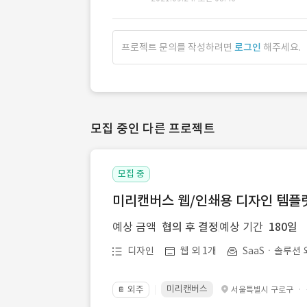
프로젝트 문의를 작성하려면
로그인
해주세요.
모집 중인 다른 프로젝트
모집 중
미리캔버스 웹/인쇄용 디자인 템플릿 
예상 금액
협의 후 결정
예상 기간
180일
디자인
웹 외 1개
SaaSㆍ솔루션 
미리캔버스
외주
·
서울특별시 구로구
📔