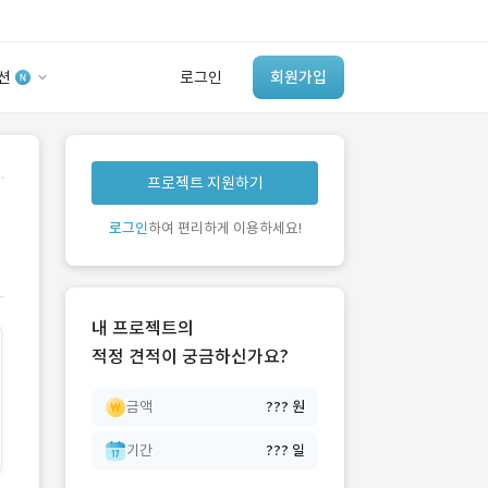
션
로그인
회원가입
유사사례 검색 AI
.
프로젝트 지원하기
‘이런 거’ 만들어본
개발 회사 있어?
로그인
하여 편리하게 이용하세요!
바로가기
내 프로젝트의
적정 견적이 궁금하신가요?
금액
??? 원
기간
??? 일