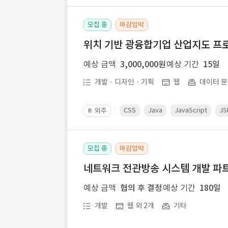
모집 중
마감임박
위치 기반 광융합기업 산업지도 프
예상 금액
3,000,000원
예상 기간
15일
개발 · 디자인 · 기획
웹
데이터 분
CSS
Java
JavaScript
JS
외주
📔
모집 중
마감임박
네트워크 전관방송 시스템 개발 파트
예상 금액
협의 후 결정
예상 기간
180일
개발
웹 외 2개
기타