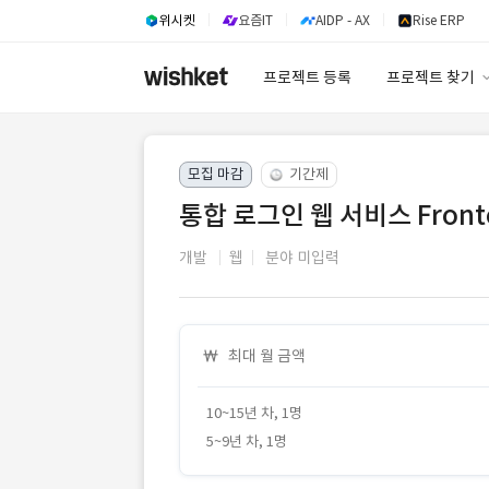
위시켓
요즘IT
AIDP - AX
Rise ERP
프로젝트 등록
프로젝트 찾기
프로젝트 찾기
모집 마감
기간제
유사사례 검색 A
통합 로그인 웹 서비스 Fronte
개발
웹
분야 미입력
최대 월 금액
10~15년 차, 1명
5~9년 차, 1명