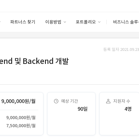
파트너스 찾기
이용방법
포트폴리오
비즈니스 솔루
이용방법
포트폴리오
엔터프라이즈
I
파트너 등급
이용후기
등록 일자 2021.09.23
안심 코드 케어
이용요금
솔루션 마켓
nd 및 Backend 개발
고객센터
스토어
9,000,000원/월
예상 기간
지원자 수
90일
4명
9,000,000원/월
7,500,000원/월