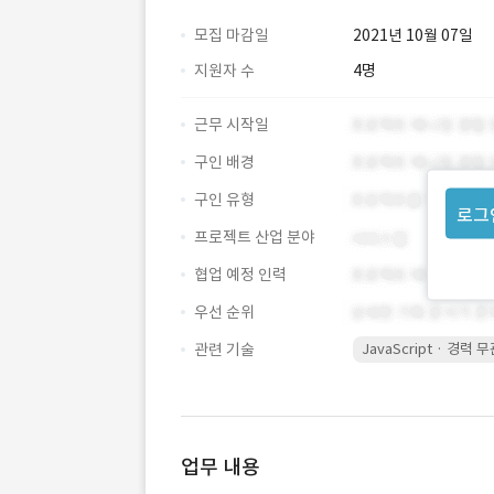
모집 마감일
2021년 10월 07일
지원자 수
4명
근무 시작일
구인 배경
구인 유형
로그
프로젝트 산업 분야
협업 예정 인력
우선 순위
관련 기술
JavaScript · 경력 
업무 내용