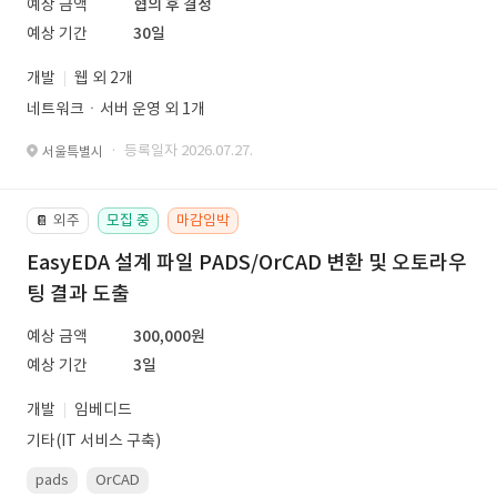
예상 금액
협의 후 결정
예상 기간
30일
개발
웹 외 2개
네트워크ㆍ서버 운영 외 1개
· 등록일자 2026.07.27.
서울특별시
외주
모집 중
마감임박
📔
EasyEDA 설계 파일 PADS/OrCAD 변환 및 오토라우
팅 결과 도출
예상 금액
300,000원
예상 기간
3일
개발
임베디드
기타(IT 서비스 구축)
pads
OrCAD