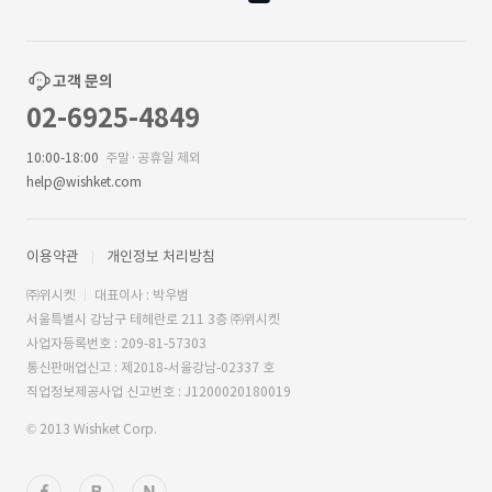
고객 문의
02-6925-4849
10:00-18:00
주말·공휴일 제외
help@wishket.com
이용약관
개인정보 처리방침
㈜위시켓
대표이사 : 박우범
서울특별시 강남구 테헤란로 211 3층 ㈜위시켓
사업자등록번호 : 209-81-57303
통신판매업신고 : 제2018-서울강남-02337 호
직업정보제공사업 신고번호 : J1200020180019
© 2013 Wishket Corp.