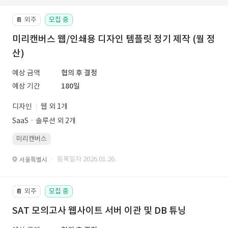
외주
모집 중
📔
미리캔버스 웹/인쇄용 디자인 템플릿 정기 제작 (월 정
산)
예상 금액
협의 후 결정
예상 기간
180일
디자인
웹 외 1개
SaaSㆍ솔루션 외 2개
미리캔버스
· 등록일자 2026.01.26.
서울특별시
외주
모집 중
📔
SAT 모의고사 웹사이트 서버 이관 및 DB 튜닝