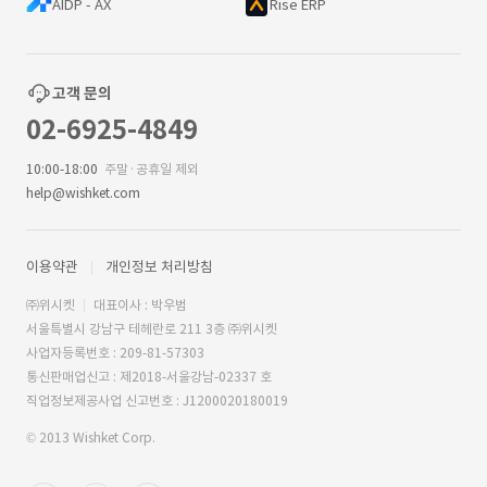
AIDP - AX
Rise ERP
고객 문의
02-6925-4849
10:00-18:00
주말·공휴일 제외
help@wishket.com
이용약관
개인정보 처리방침
㈜위시켓
대표이사 : 박우범
서울특별시 강남구 테헤란로 211 3층 ㈜위시켓
사업자등록번호 : 209-81-57303
통신판매업신고 : 제2018-서울강남-02337 호
직업정보제공사업 신고번호 : J1200020180019
© 2013 Wishket Corp.