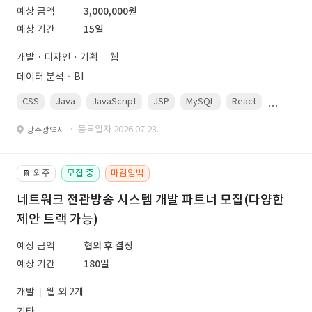
예상 금액
3,000,000원
예상 기간
15일
개발 · 디자인 · 기획
웹
데이터 분석ㆍBI
CSS
Java
JavaScript
JSP
MySQL
React
Spring
· 등록일자 2026.07.23.
광주광역시
외주
모집 중
마감임박
📔
네트워크 전관방송 시스템 개발 파트너 모집(다양한
제안 트랙 가능)
예상 금액
협의 후 결정
예상 기간
180일
개발
웹 외 2개
기타