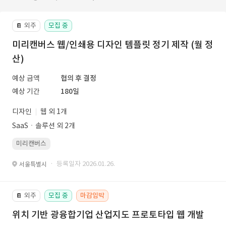
외주
모집 중
📔
미리캔버스 웹/인쇄용 디자인 템플릿 정기 제작 (월 정
산)
예상 금액
협의 후 결정
예상 기간
180일
디자인
웹 외 1개
SaaSㆍ솔루션 외 2개
미리캔버스
· 등록일자 2026.01.26.
서울특별시
외주
모집 중
마감임박
📔
위치 기반 광융합기업 산업지도 프로토타입 웹 개발