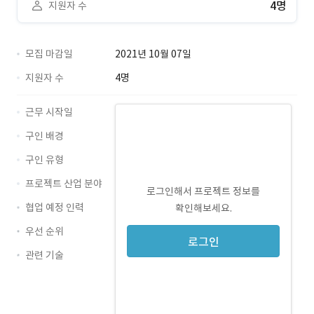
4명
지원자 수
모집 마감일
2021년 10월 07일
지원자 수
4명
근무 시작일
구인 배경
구인 유형
프로젝트 산업 분야
로그인해서 프로젝트 정보를
협업 예정 인력
확인해보세요.
우선 순위
로그인
관련 기술
Java · 경력 무관
HTML5 · 경력 무관
jQuery · 경력 무관
Oracle · 경력 무관
JSP · 경력 무관
Spring · 경력 무관