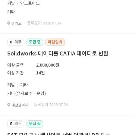
개발
안드로이드
기타
· 등록일자 2026.07.24.
경기도
외주
모집 중
마감임박
📔
Soildworks 데이터를 CATIA 데이터로 변환
예상 금액
2,000,000원
예상 기간
14일
개발
기타
기타(유지보수ㆍ운영)
· 등록일자 2026.07.24.
대전광역시
외주
모집 중
📔