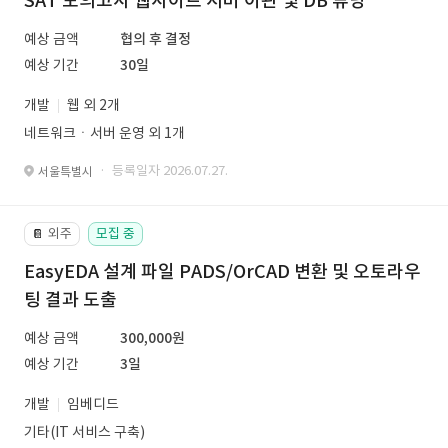
SAT 모의고사 웹사이트 서버 이관 및 DB 튜닝
예상 금액
협의 후 결정
예상 기간
30일
개발
웹 외 2개
네트워크ㆍ서버 운영 외 1개
· 등록일자 2026.07.27.
서울특별시
외주
모집 중
📔
EasyEDA 설계 파일 PADS/OrCAD 변환 및 오토라우
팅 결과 도출
예상 금액
300,000원
예상 기간
3일
개발
임베디드
기타(IT 서비스 구축)