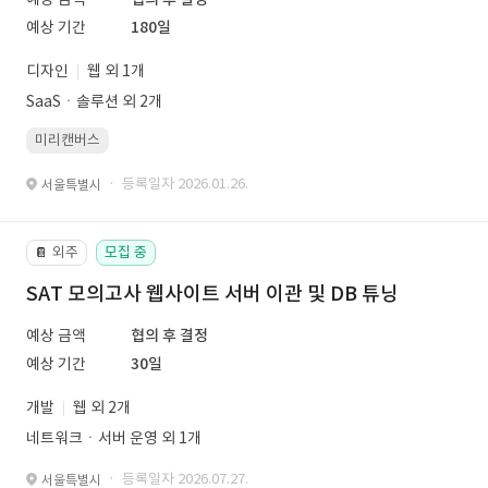
예상 기간
180일
디자인
웹 외 1개
SaaSㆍ솔루션 외 2개
미리캔버스
· 등록일자 2026.01.26.
서울특별시
외주
모집 중
📔
SAT 모의고사 웹사이트 서버 이관 및 DB 튜닝
예상 금액
협의 후 결정
예상 기간
30일
개발
웹 외 2개
네트워크ㆍ서버 운영 외 1개
· 등록일자 2026.07.27.
서울특별시