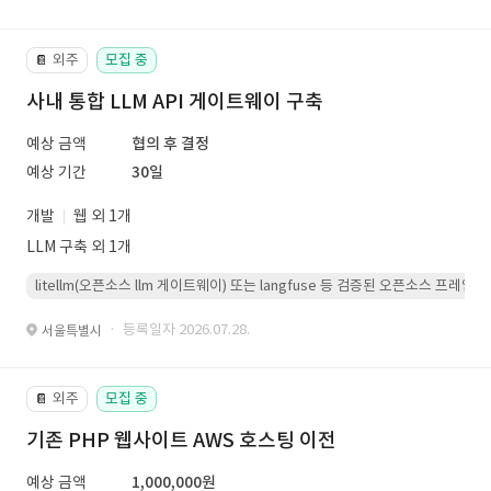
외주
모집 중
📔
사내 통합 LLM API 게이트웨이 구축
예상 금액
협의 후 결정
예상 기간
30일
개발
웹 외 1개
LLM 구축 외 1개
litellm(오픈소스 llm 게이트웨이) 또는 langfuse 등 검증된 오픈소스 프
· 등록일자 2026.07.28.
서울특별시
외주
모집 중
📔
기존 PHP 웹사이트 AWS 호스팅 이전
예상 금액
1,000,000원