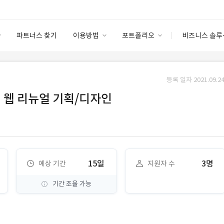
파트너스 찾기
이용방법
포트폴리오
비즈니스 솔루
이용방법
포트폴리오
엔터프라이즈
I
파트너 등급
이용후기
등록 일자 2021.09.24
안심 코드 케어
이용요금
솔루션 마켓
션 웹 리뉴얼 기획/디자인
고객센터
스토어
15일
3명
예상 기간
지원자 수
기간 조율 가능