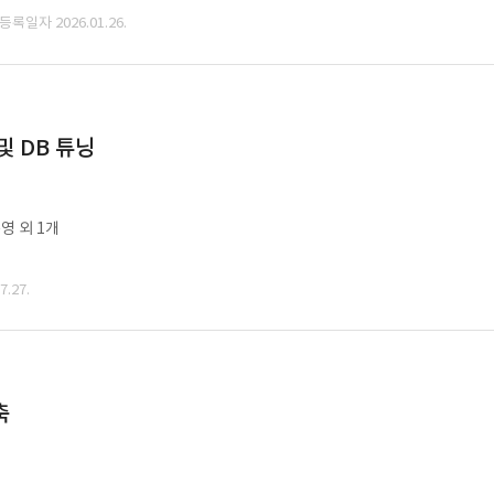
 등록일자 2026.01.26.
및 DB 튜닝
영 외 1개
.27.
축