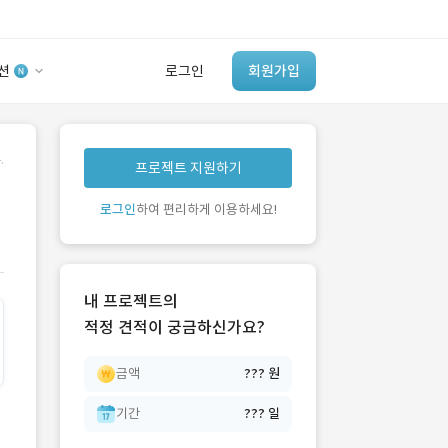
션
로그인
회원가입
유사사례 검색 AI
.
프로젝트 지원하기
‘이런 거’ 만들어본
개발 회사 있어?
로그인
하여 편리하게 이용하세요!
바로가기
내 프로젝트의
적정 견적이 궁금하신가요?
금액
??? 원
기간
??? 일