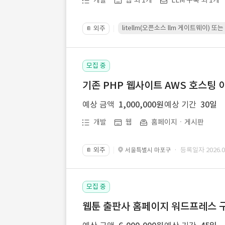
개발
웹 외 1개
LLM 구축 외 1개
litellm(오픈소스 llm 게이트웨이)
외주
📔
모집 중
기존 PHP 웹사이트 AWS 호스팅 
예상 금액
1,000,000원
예상 기간
30일
개발
웹
홈페이지ㆍ게시판
외주
· 등록일자 2026.07
서울특별시 마포구
📔
모집 중
웹툰 출판사 홈페이지 워드프레스 구