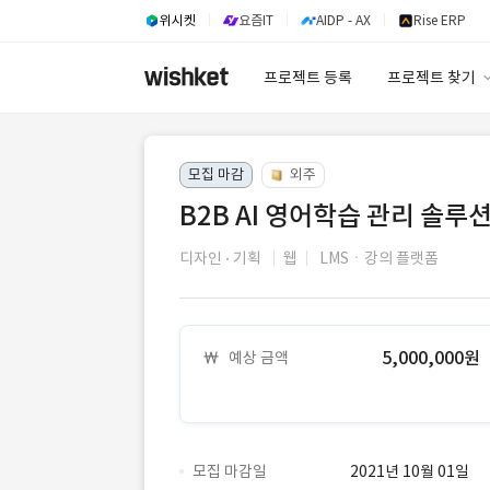
위시켓
요즘IT
AIDP - AX
Rise ERP
프로젝트 등록
프로젝트 찾기
프로젝트 찾기
모집 마감
외주
유사사례 검색 A
B2B AI 영어학습 관리 솔루
디자인
기획
웹
LMSㆍ강의 플랫폼
5,000,000원
예상 금액
모집 마감일
2021년 10월 01일