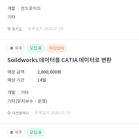
개발
안드로이드
기타
· 등록일자 2026.07.24.
경기도
외주
모집 중
마감임박
📔
Soildworks 데이터를 CATIA 데이터로 변환
예상 금액
2,000,000원
예상 기간
14일
개발
기타
기타(유지보수ㆍ운영)
· 등록일자 2026.07.24.
대전광역시
외주
모집 중
📔