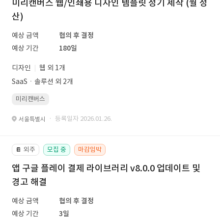
미리캔버스 웹/인쇄용 디자인 템플릿 정기 제작 (월 정
산)
예상 금액
협의 후 결정
예상 기간
180일
디자인
웹 외 1개
SaaSㆍ솔루션 외 2개
미리캔버스
· 등록일자 2026.01.26.
서울특별시
외주
모집 중
마감임박
📔
앱 구글 플레이 결제 라이브러리 v8.0.0 업데이트 및
경고 해결
예상 금액
협의 후 결정
예상 기간
3일