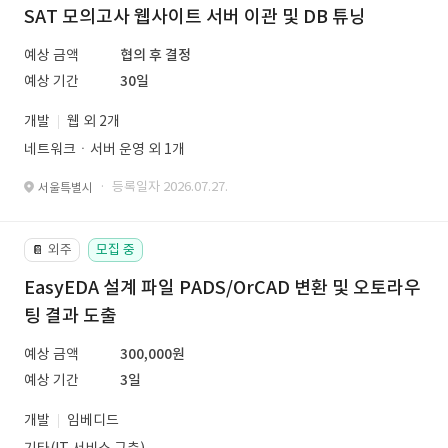
SAT 모의고사 웹사이트 서버 이관 및 DB 튜닝
예상 금액
협의 후 결정
예상 기간
30일
개발
웹 외 2개
네트워크ㆍ서버 운영 외 1개
· 등록일자 2026.07.27.
서울특별시
외주
모집 중
📔
EasyEDA 설계 파일 PADS/OrCAD 변환 및 오토라우
팅 결과 도출
예상 금액
300,000원
예상 기간
3일
개발
임베디드