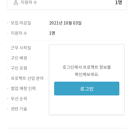
1명
지원자 수
모집 마감일
2021년 10월 03일
지원자 수
1명
근무 시작일
구인 배경
로그인해서 프로젝트 정보를
구인 유형
확인해보세요.
프로젝트 산업 분야
협업 예정 인력
로그인
우선 순위
관련 기술
Java · 경력 무관
JSP · 경력 무관