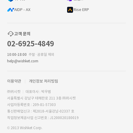
AIDP - AX
Rise ERP
고객 문의
02-6925-4849
10:00-18:00
주말·공휴일 제외
help@wishket.com
이용약관
개인정보 처리방침
㈜위시켓
대표이사 : 박우범
서울특별시 강남구 테헤란로 211 3층 ㈜위시켓
사업자등록번호 : 209-81-57303
통신판매업신고 : 제2018-서울강남-02337 호
직업정보제공사업 신고번호 : J1200020180019
© 2013 Wishket Corp.