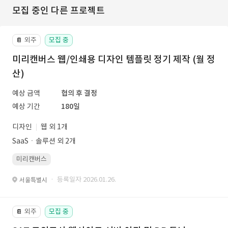
모집 중인 다른 프로젝트
외주
모집 중
📔
미리캔버스 웹/인쇄용 디자인 템플릿 정기 제작 (월 정
산)
예상 금액
협의 후 결정
예상 기간
180일
디자인
웹 외 1개
SaaSㆍ솔루션 외 2개
미리캔버스
· 등록일자 2026.01.26.
서울특별시
외주
모집 중
📔