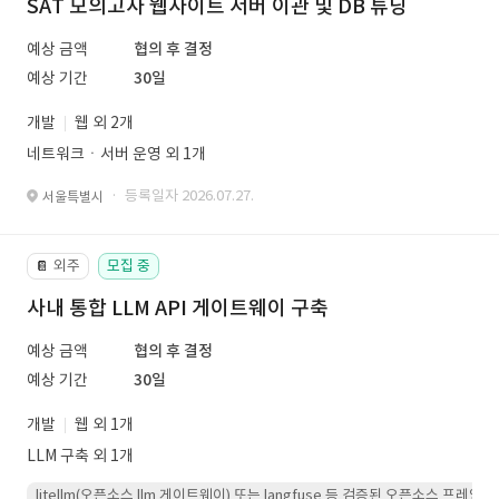
SAT 모의고사 웹사이트 서버 이관 및 DB 튜닝
예상 금액
협의 후 결정
예상 기간
30일
개발
웹 외 2개
네트워크ㆍ서버 운영 외 1개
· 등록일자 2026.07.27.
서울특별시
외주
모집 중
📔
사내 통합 LLM API 게이트웨이 구축
예상 금액
협의 후 결정
예상 기간
30일
개발
웹 외 1개
LLM 구축 외 1개
litellm(오픈소스 llm 게이트웨이) 또는 langfuse 등 검증된 오픈소스 프