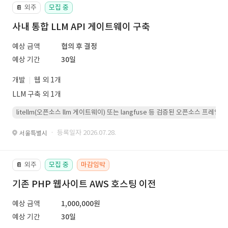
외주
모집 중
📔
사내 통합 LLM API 게이트웨이 구축
예상 금액
협의 후 결정
예상 기간
30일
개발
웹 외 1개
LLM 구축 외 1개
litellm(오픈소스 llm 게이트웨이) 또는 langfuse 등 검증된 오픈소스 프
· 등록일자 2026.07.28.
서울특별시
외주
모집 중
마감임박
📔
기존 PHP 웹사이트 AWS 호스팅 이전
예상 금액
1,000,000원
예상 기간
30일