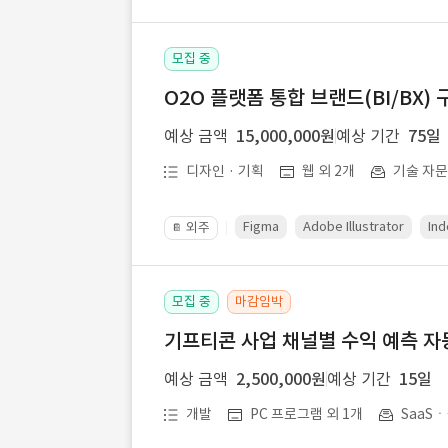
모집 중
O2O 플랫폼 통합 브랜드(BI/BX) 
예상 금액
15,000,000원
예상 기간
75일
디자인 · 기획
웹 외 2개
기술 자
Figma
Adobe Illustrator
Ind
외주
📔
모집 중
마감임박
기프티콘 사업 채널별 수익 예측 자
예상 금액
2,500,000원
예상 기간
15일
개발
PC 프로그램 외 1개
SaaS