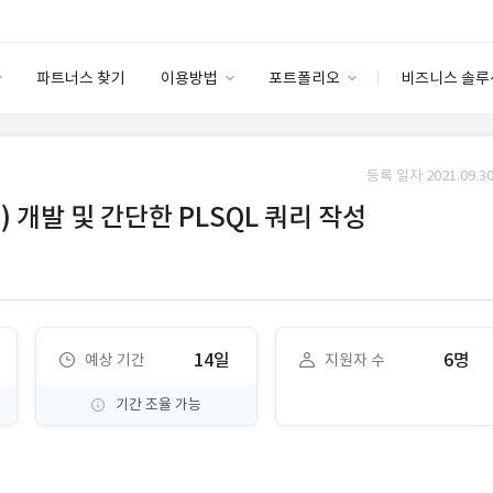
파트너스 찾기
이용방법
포트폴리오
비즈니스 솔루
이용방법
포트폴리오
엔터프라이즈
I
파트너 등급
이용후기
등록 일자 2021.09.30
안심 코드 케어
이용요금
솔루션 마켓
(C#) 개발 및 간단한 PLSQL 쿼리 작성
고객센터
스토어
14일
6명
예상 기간
지원자 수
기간 조율 가능