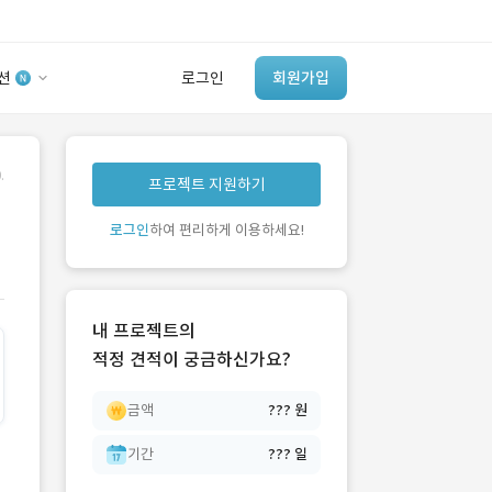
션
로그인
회원가입
유사사례 검색 AI
.
프로젝트 지원하기
‘이런 거’ 만들어본
개발 회사 있어?
로그인
하여 편리하게 이용하세요!
바로가기
내 프로젝트의
적정 견적이 궁금하신가요?
금액
??? 원
기간
??? 일