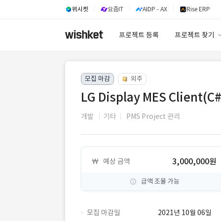
위시켓
요즘IT
AIDP - AX
Rise ERP
프로젝트 등록
프로젝트 찾기
프로젝트 찾기
모집 마감
외주
유사사례 검색 A
LG Display MES Client
개발
기타
PMS Project 관리
3,000,000원
예상 금액
금액 조율 가능
모집 마감일
2021년 10월 06일