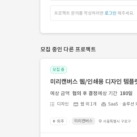
프로젝트 문의를 작성하려면
로그인
해주세요.
모집 중인 다른 프로젝트
모집 중
미리캔버스 웹/인쇄용 디자인 템플릿 
예상 금액
협의 후 결정
예상 기간
180일
디자인
웹 외 1개
SaaSㆍ솔루션 
미리캔버스
외주
·
서울특별시 구로구
📔