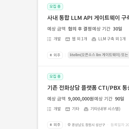
모집 중
사내 통합 LLM API 게이트웨이 구
예상 금액
협의 후 결정
예상 기간
30일
개발
웹 외 1개
LLM 구축 외 1개
litellm(오픈소스 llm 게이트웨이)
외주
📔
모집 중
기존 전화상담 플랫폼 CTI/PBX 
예상 금액
9,000,000원
예상 기간
90일
개발
기타
기타(내부 시스템)
외주
· 등록일자 202
경상남도 창원시 성산구
📔