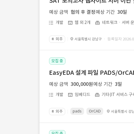
SAT 모의고사 웹사이트 서버 이관 
예상 금액
협의 후 결정
예상 기간
30일
개발
웹 외 2개
네트워크ㆍ서버 운
외주
· 등록일자 2026.07
서울특별시 강남구
📔
모집 중
EasyEDA 설계 파일 PADS/Or
예상 금액
300,000원
예상 기간
3일
개발
임베디드
기타(IT 서비스 구
pads
OrCAD
외주
서울특별시 강
📔
모집 중