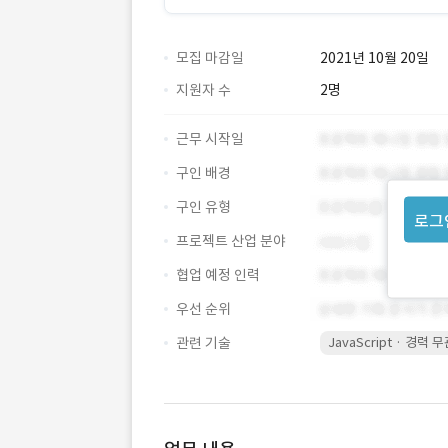
모집 마감일
2021년 10월 20일
지원자 수
2명
근무 시작일
구인 배경
구인 유형
로그
프로젝트 산업 분야
협업 예정 인력
우선 순위
관련 기술
JavaScript · 경력 