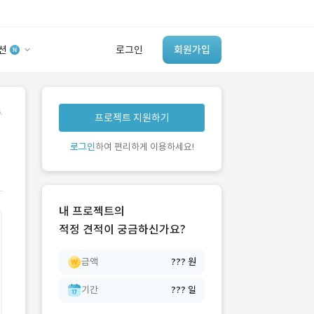
션
로그인
회원가입
유사사례 검색 AI
.
프로젝트 지원하기
‘이런 거’ 만들어본
개발 회사 있어?
로그인
하여 편리하게 이용하세요!
바로가기
내 프로젝트의
적정 견적이 궁금하신가요?
금액
??? 원
기간
??? 일