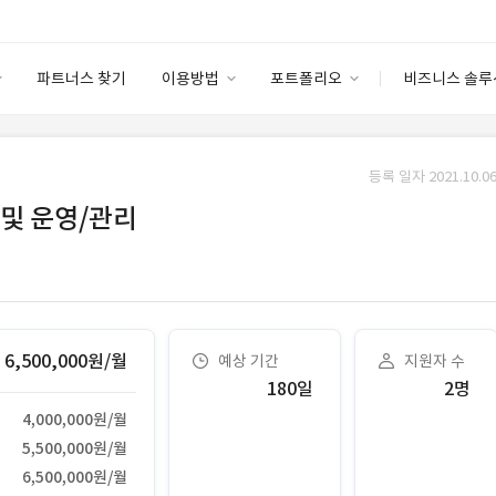
파트너스 찾기
이용방법
포트폴리오
비즈니스 솔루
이용방법
포트폴리오
엔터프라이즈
I
파트너 등급
이용후기
등록 일자 2021.10.06
안심 코드 케어
이용요금
솔루션 마켓
및 운영/관리
고객센터
스토어
6,500,000원/월
예상 기간
지원자 수
180일
2명
4,000,000원/월
5,500,000원/월
6,500,000원/월