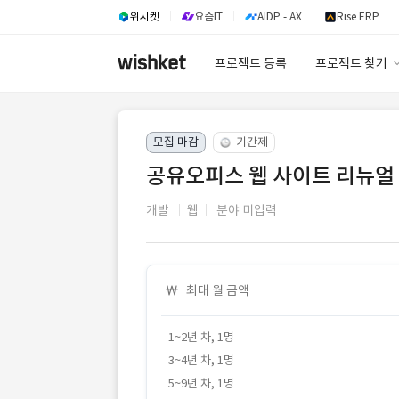
위시켓
요즘IT
AIDP - AX
Rise ERP
프로젝트 등록
프로젝트 찾기
프로젝트 찾기
모집 마감
기간제
유사사례 검색 A
공유오피스 웹 사이트 리뉴얼 
개발
웹
분야 미입력
최대 월 금액
1~2년 차, 1명
3~4년 차, 1명
5~9년 차, 1명