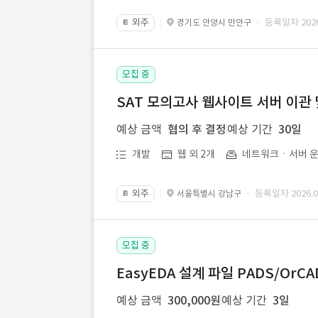
외주
· 등록일자 2026.
경기도 안양시 만안구
📔
모집 중
SAT 모의고사 웹사이트 서버 이관 
예상 금액
협의 후 결정
예상 기간
30일
개발
웹 외 2개
네트워크ㆍ서버 운
외주
· 등록일자 2026.07
서울특별시 강남구
📔
모집 중
EasyEDA 설계 파일 PADS/Or
예상 금액
300,000원
예상 기간
3일