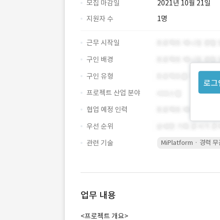
모집 마감일
2021년 10월 21일
지원자 수
1명
근무 시작일
구인 배경
구인 유형
로그
프로젝트 산업 분야
협업 예정 인력
우선 순위
관련 기술
MiPlatform · 경력 
업무 내용
<프로젝트 개요>