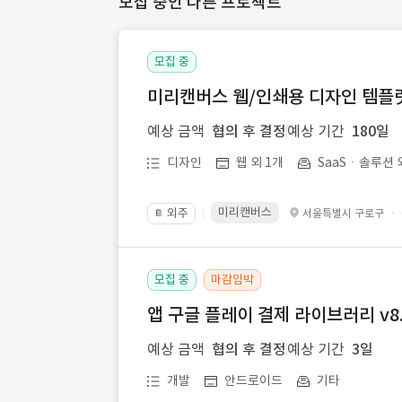
모집 중인 다른 프로젝트
모집 중
미리캔버스 웹/인쇄용 디자인 템플릿 
예상 금액
협의 후 결정
예상 기간
180일
디자인
웹 외 1개
SaaSㆍ솔루션 
미리캔버스
외주
·
서울특별시 구로구
📔
모집 중
마감임박
앱 구글 플레이 결제 라이브러리 v8.
예상 금액
협의 후 결정
예상 기간
3일
개발
안드로이드
기타