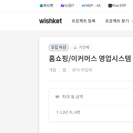
위시켓
요즘IT
AIDP - AX
Rise ERP
프로젝트 등록
프로젝트 찾기
프로젝트 찾기
모집 마감
기간제
유사사례 검색 A
홈쇼핑/이커머스 영업시스템 
개발
웹
분야 미입력
최대 월 금액
7~12년 차, 6명