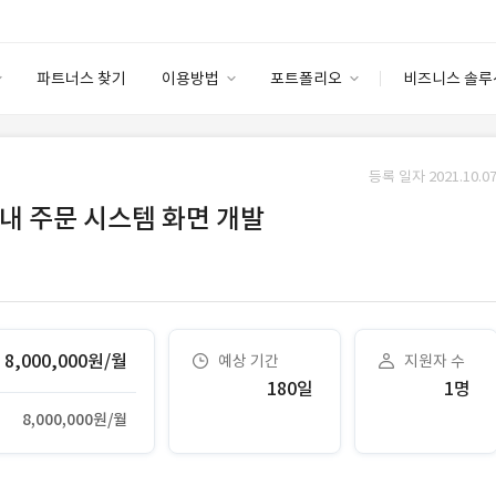
파트너스 찾기
이용방법
포트폴리오
비즈니스 솔루
이용방법
포트폴리오
엔터프라이즈
I
파트너 등급
이용후기
등록 일자 2021.10.07
안심 코드 케어
이용요금
솔루션 마켓
내 주문 시스템 화면 개발
고객센터
스토어
8,000,000원/월
예상 기간
지원자 수
180일
1명
8,000,000원/월