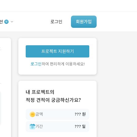
션
로그인
회원가입
유사사례 검색 AI
.
프로젝트 지원하기
‘이런 거’ 만들어본
개발 회사 있어?
로그인
하여 편리하게 이용하세요!
바로가기
내 프로젝트의
적정 견적이 궁금하신가요?
금액
??? 원
기간
??? 일