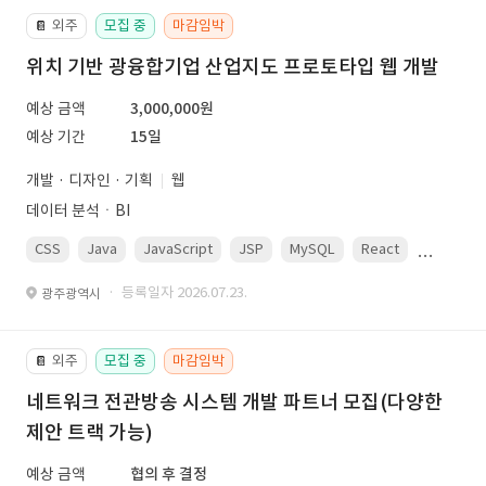
외주
모집 중
마감임박
📔
위치 기반 광융합기업 산업지도 프로토타입 웹 개발
예상 금액
3,000,000원
예상 기간
15일
개발 · 디자인 · 기획
웹
데이터 분석ㆍBI
CSS
Java
JavaScript
JSP
MySQL
React
Spring
· 등록일자 2026.07.23.
광주광역시
외주
모집 중
마감임박
📔
네트워크 전관방송 시스템 개발 파트너 모집(다양한
제안 트랙 가능)
예상 금액
협의 후 결정