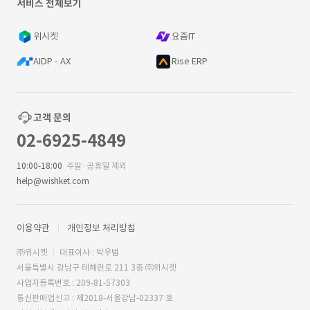
서비스 전체보기
위시켓
요즘IT
AIDP - AX
Rise ERP
고객 문의
02-6925-4849
10:00-18:00
주말·공휴일 제외
help@wishket.com
이용약관
개인정보 처리방침
㈜위시켓
대표이사 : 박우범
서울특별시 강남구 테헤란로 211 3층 ㈜위시켓
사업자등록번호 : 209-81-57303
통신판매업신고 : 제2018-서울강남-02337 호