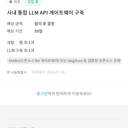
외주
모집 중
📔
사내 통합 LLM API 게이트웨이 구축
예상 금액
협의 후 결정
예상 기간
30일
개발
웹 외 1개
LLM 구축 외 1개
litellm(오픈소스 llm 게이트웨이) 또는 langfuse 등 검증된 오픈소스 프
· 등록일자 2026.07.28.
서울특별시
로그인
하여 편리하게 이용하세요!