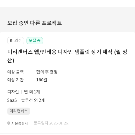
모집 중인 다른 프로젝트
외주
모집 중
📔
미리캔버스 웹/인쇄용 디자인 템플릿 정기 제작 (월 정
산)
예상 금액
협의 후 결정
예상 기간
180일
디자인
웹 외 1개
SaaSㆍ솔루션 외 2개
미리캔버스
· 등록일자 2026.01.26.
서울특별시