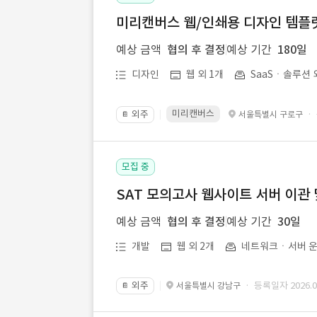
미리캔버스 웹/인쇄용 디자인 템플릿 
예상 금액
협의 후 결정
예상 기간
180일
디자인
웹 외 1개
SaaSㆍ솔루션 
미리캔버스
외주
·
서울특별시 구로구
📔
모집 중
SAT 모의고사 웹사이트 서버 이관 
예상 금액
협의 후 결정
예상 기간
30일
개발
웹 외 2개
네트워크ㆍ서버 운
외주
· 등록일자 2026.07
서울특별시 강남구
📔