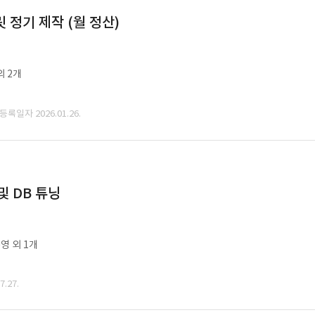
정기 제작 (월 정산)
외 2개
 등록일자 2026.01.26.
및 DB 튜닝
영 외 1개
.27.