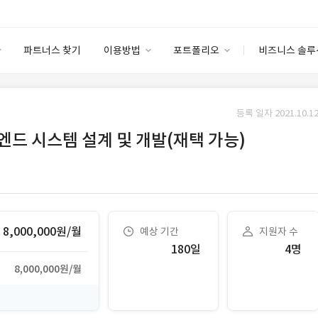
파트너스 찾기
이용방법
포트폴리오
비즈니스 솔루
이용방법
포트폴리오
엔터프라이즈
I
파트너 등급
이용후기
등록 일자 2021.10.12
안심 코드 케어
이용요금
솔루션 마켓
백엔드 시스템 설계 및 개발(재택 가능)
고객센터
스토어
8,000,000원/월
예상 기간
지원자 수
180일
4명
8,000,000원/월