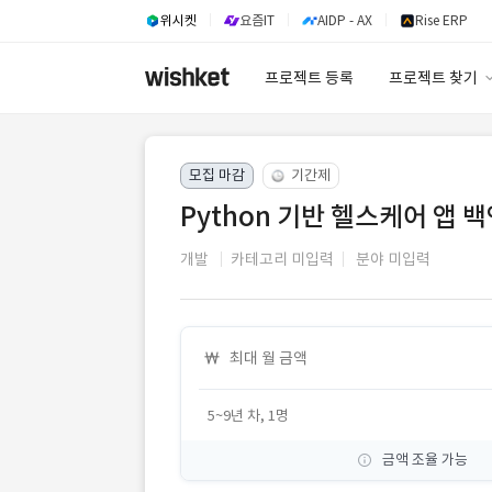
위시켓
요즘IT
AIDP - AX
Rise ERP
프로젝트 등록
프로젝트 찾기
프로젝트 찾기
모집 마감
기간제
유사사례 검색 A
Python 기반 헬스케어 앱 
개발
카테고리 미입력
분야 미입력
최대 월 금액
5~9년 차, 1명
금액 조율 가능