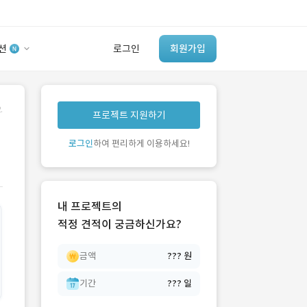
션
로그인
회원가입
유사사례 검색 AI
.
프로젝트 지원하기
‘이런 거’ 만들어본
개발 회사 있어?
로그인
하여 편리하게 이용하세요!
바로가기
내 프로젝트의
적정 견적이 궁금하신가요?
금액
??? 원
기간
??? 일