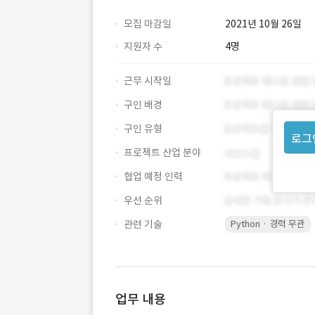
모집 마감일
2021년 10월 26일
지원자 수
4명
근무 시작일
구인 배경
구인 유형
로그
프로젝트 산업 분야
협업 예정 인력
우선 순위
관련 기술
Python · 경력 무관
업무 내용