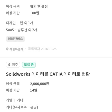
예상 금액
협의 후 결정
예상 기간
180일
디자인
웹 외 1개
SaaSㆍ솔루션 외 2개
미리캔버스
· 등록일자 2026.01.26.
서울특별시
외주
모집 중
📔
Soildworks 데이터를 CATIA 데이터로 변환
예상 금액
2,000,000원
예상 기간
14일
개발
기타
기타(유지보수ㆍ운영)