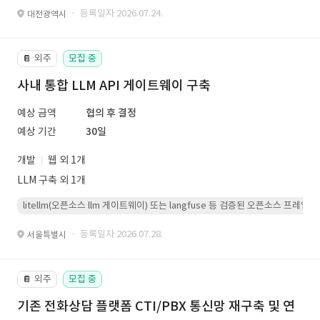
· 등록일자 2026.07.24.
대전광역시
외주
모집 중
📔
사내 통합 LLM API 게이트웨이 구축
예상 금액
협의 후 결정
예상 기간
30일
개발
웹 외 1개
LLM 구축 외 1개
litellm(오픈소스 llm 게이트웨이) 또는 langfuse 등 검증된 오픈소스 프
· 등록일자 2026.07.28.
서울특별시
외주
모집 중
📔
기존 전화상담 플랫폼 CTI/PBX 통신망 재구축 및 연