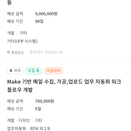
동
예상 금액
9,000,000원
예상 기간
90일
개발
기타
기타(내부 시스템)
· 등록일자 2026.07.28.
경상남도
외주
모집 중
마감임박
📔
Make 기반 메일 수집, 가공,업로드 업무 자동화 워크
플로우 개발
예상 금액
700,000원
예상 기간
5일
개발 · 디자인
기타
업무자동화ㆍRPA 외 1개