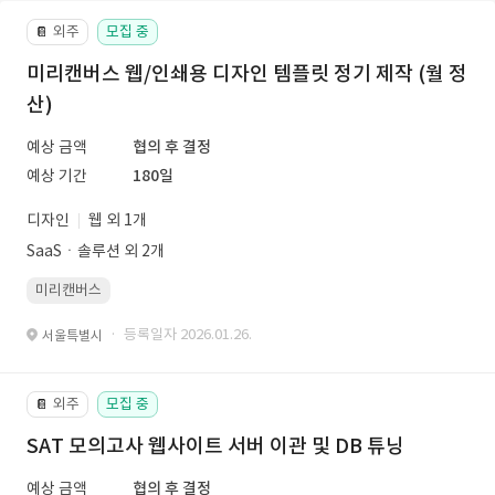
외주
모집 중
📔
미리캔버스 웹/인쇄용 디자인 템플릿 정기 제작 (월 정
산)
예상 금액
협의 후 결정
예상 기간
180일
디자인
웹 외 1개
SaaSㆍ솔루션 외 2개
미리캔버스
· 등록일자 2026.01.26.
서울특별시
외주
모집 중
📔
SAT 모의고사 웹사이트 서버 이관 및 DB 튜닝
예상 금액
협의 후 결정