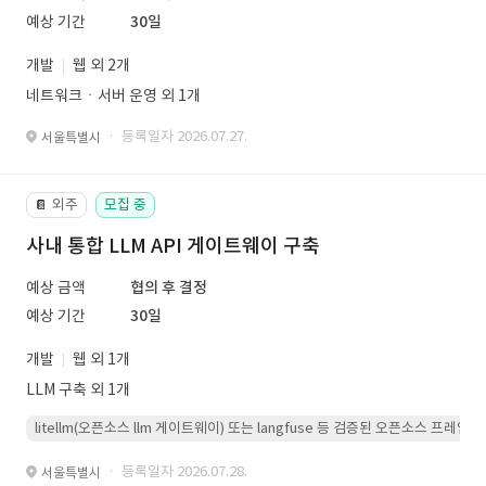
예상 기간
30일
개발
웹 외 2개
네트워크ㆍ서버 운영 외 1개
· 등록일자 2026.07.27.
서울특별시
외주
모집 중
📔
사내 통합 LLM API 게이트웨이 구축
예상 금액
협의 후 결정
예상 기간
30일
개발
웹 외 1개
LLM 구축 외 1개
litellm(오픈소스 llm 게이트웨이) 또는 langfuse 등 검증된 오픈소스 프
· 등록일자 2026.07.28.
서울특별시