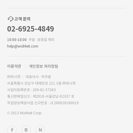
고객 문의
02-6925-4849
10:00-18:00
주말·공휴일 제외
help@wishket.com
이용약관
개인정보 처리방침
㈜위시켓
대표이사 : 박우범
서울특별시 강남구 테헤란로 211 3층 ㈜위시켓
사업자등록번호 : 209-81-57303
통신판매업신고 : 제2018-서울강남-02337 호
직업정보제공사업 신고번호 : J1200020180019
© 2013 Wishket Corp.