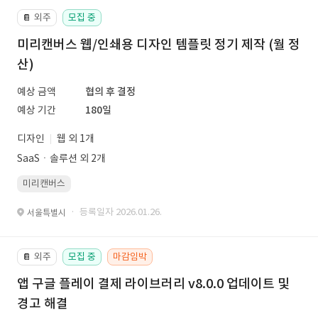
외주
모집 중
📔
미리캔버스 웹/인쇄용 디자인 템플릿 정기 제작 (월 정
산)
예상 금액
협의 후 결정
예상 기간
180일
디자인
웹 외 1개
SaaSㆍ솔루션 외 2개
미리캔버스
· 등록일자 2026.01.26.
서울특별시
외주
모집 중
마감임박
📔
앱 구글 플레이 결제 라이브러리 v8.0.0 업데이트 및
경고 해결