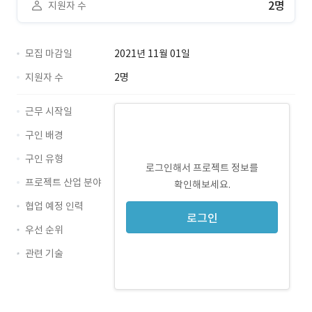
2명
지원자 수
모집 마감일
2021년 11월 01일
지원자 수
2명
근무 시작일
구인 배경
구인 유형
로그인해서 프로젝트 정보를
프로젝트 산업 분야
확인해보세요.
협업 예정 인력
로그인
우선 순위
관련 기술
Java · 경력 무관
Oracle · 경력 무관
Spring · 경력 무관