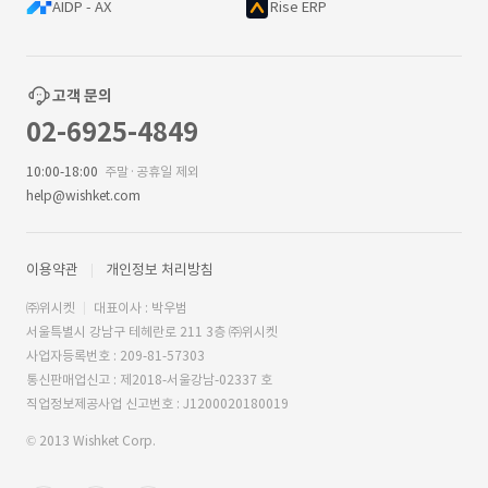
AIDP - AX
Rise ERP
고객 문의
02-6925-4849
10:00-18:00
주말·공휴일 제외
help@wishket.com
이용약관
개인정보 처리방침
㈜위시켓
대표이사 : 박우범
서울특별시 강남구 테헤란로 211 3층 ㈜위시켓
사업자등록번호 : 209-81-57303
통신판매업신고 : 제2018-서울강남-02337 호
직업정보제공사업 신고번호 : J1200020180019
© 2013 Wishket Corp.