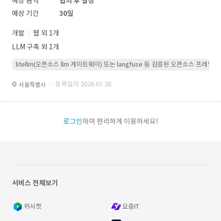
예상 금액
협의 후 결정
예상 기간
30일
개발
웹 외 1개
LLM 구축 외 1개
litellm(오픈소스 llm 게이트웨이) 또는 langfuse 등 검증된 오픈소스 프
· 등록일자 2026.07.28.
서울특별시
로그인
하여 편리하게 이용하세요!
서비스 전체보기
위시켓
요즘IT