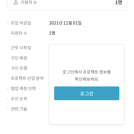
1명
지원자 수
모집 마감일
2021년 11월 01일
지원자 수
1명
근무 시작일
구인 배경
구인 유형
로그인해서 프로젝트 정보를
프로젝트 산업 분야
확인해보세요.
협업 예정 인력
로그인
우선 순위
관련 기술
Java · 경력 무관
Oracle · 경력 무관
Spring · 경력 무관