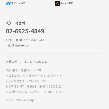
AIDP - AX
Rise ERP
고객 문의
02-6925-4849
10:00-18:00
주말·공휴일 제외
help@wishket.com
이용약관
개인정보 처리방침
㈜위시켓
대표이사 : 박우범
서울특별시 강남구 테헤란로 211 3층 ㈜위시켓
사업자등록번호 : 209-81-57303
통신판매업신고 : 제2018-서울강남-02337 호
직업정보제공사업 신고번호 : J1200020180019
© 2013 Wishket Corp.