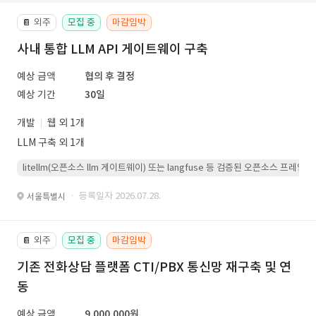
외주
모집 중
마감임박
📔
사내 통합 LLM API 게이트웨이 구축
예상 금액
협의 후 결정
예상 기간
30일
개발
웹 외 1개
LLM 구축 외 1개
litellm(오픈소스 llm 게이트웨이) 또는 langfuse 등 검증된 오픈소스 프
· 등록일자 2026.07.28.
서울특별시
외주
모집 중
마감임박
📔
기존 전화상담 플랫폼 CTI/PBX 통신망 재구축 및 연
동
예상 금액
9,000,000원