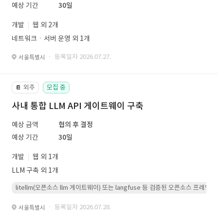
예상 기간
30일
개발
웹 외 2개
네트워크ㆍ서버 운영 외 1개
· 등록일자 2026.07.27.
서울특별시
외주
모집 중
📔
사내 통합 LLM API 게이트웨이 구축
예상 금액
협의 후 결정
예상 기간
30일
개발
웹 외 1개
LLM 구축 외 1개
litellm(오픈소스 llm 게이트웨이) 또는 langfuse 등 검증된 오픈소스 프
· 등록일자 2026.07.28.
서울특별시