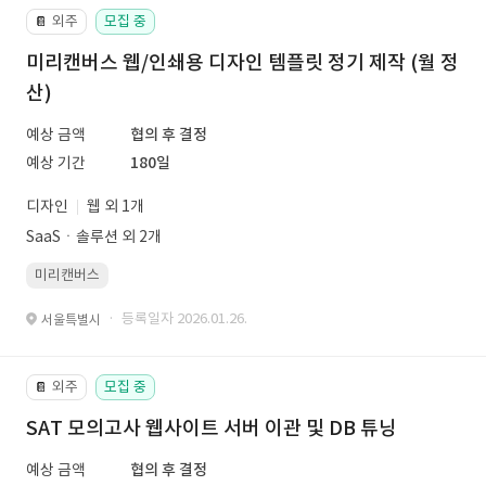
외주
모집 중
📔
미리캔버스 웹/인쇄용 디자인 템플릿 정기 제작 (월 정
산)
예상 금액
협의 후 결정
예상 기간
180일
디자인
웹 외 1개
SaaSㆍ솔루션 외 2개
미리캔버스
· 등록일자 2026.01.26.
서울특별시
외주
모집 중
📔
SAT 모의고사 웹사이트 서버 이관 및 DB 튜닝
예상 금액
협의 후 결정