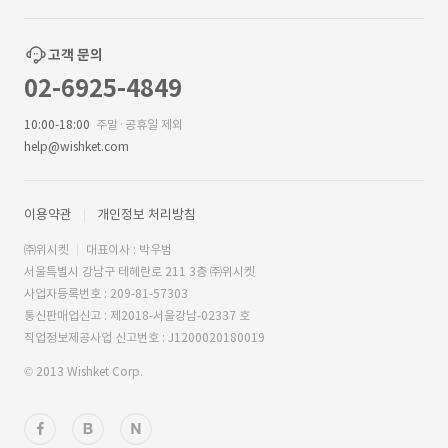
고객 문의
02-6925-4849
10:00-18:00
주말·공휴일 제외
help@wishket.com
이용약관
개인정보 처리방침
㈜위시켓
대표이사 : 박우범
서울특별시 강남구 테헤란로 211 3층 ㈜위시켓
사업자등록번호 : 209-81-57303
통신판매업신고 : 제2018-서울강남-02337 호
직업정보제공사업 신고번호 : J1200020180019
© 2013 Wishket Corp.