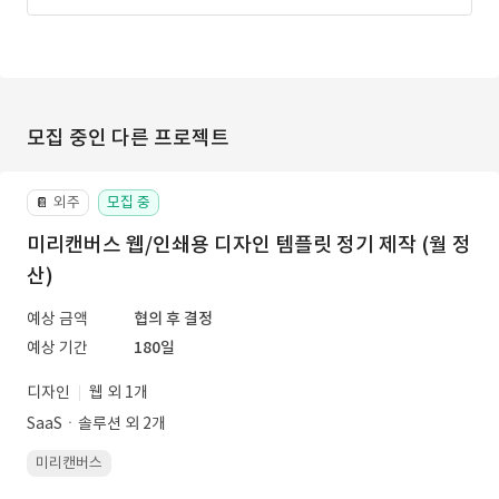
모집 중인 다른 프로젝트
외주
모집 중
📔
미리캔버스 웹/인쇄용 디자인 템플릿 정기 제작 (월 정
산)
예상 금액
협의 후 결정
예상 기간
180일
디자인
웹 외 1개
SaaSㆍ솔루션 외 2개
미리캔버스