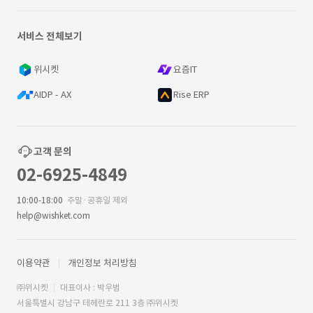
서비스 전체보기
위시켓
요즘IT
AIDP - AX
Rise ERP
고객 문의
02-6925-4849
10:00-18:00
주말·공휴일 제외
help@wishket.com
이용약관
개인정보 처리방침
㈜위시켓
대표이사 : 박우범
서울특별시 강남구 테헤란로 211 3층 ㈜위시켓