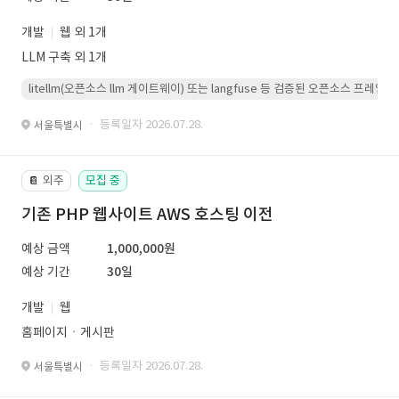
개발
웹 외 1개
LLM 구축 외 1개
litellm(오픈소스 llm 게이트웨이) 또는 langfuse 등 검증된 오픈소스 프
· 등록일자 2026.07.28.
서울특별시
외주
모집 중
📔
기존 PHP 웹사이트 AWS 호스팅 이전
예상 금액
1,000,000원
예상 기간
30일
개발
웹
홈페이지ㆍ게시판
· 등록일자 2026.07.28.
서울특별시