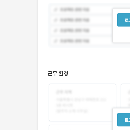
로
근무 환경
로