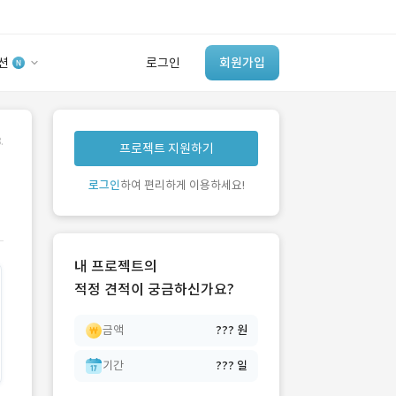
션
로그인
회원가입
유사사례 검색 AI
.
프로젝트 지원하기
‘이런 거’ 만들어본
개발 회사 있어?
로그인
하여 편리하게 이용하세요!
바로가기
내 프로젝트의
적정 견적이 궁금하신가요?
금액
??? 원
기간
??? 일