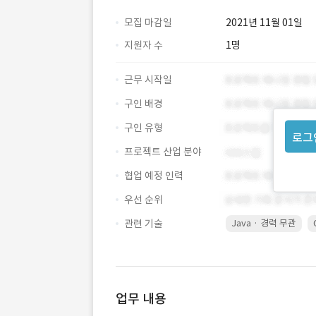
모집 마감일
2021년 11월 01일
지원자 수
1명
근무 시작일
구인 배경
구인 유형
로그
프로젝트 산업 분야
협업 예정 인력
우선 순위
관련 기술
Java · 경력 무관
업무 내용