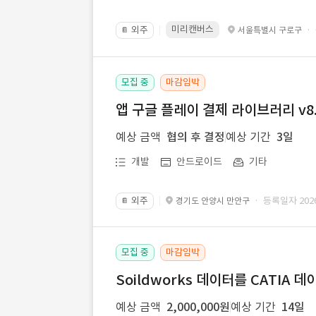
미리캔버스
외주
·
서울특별시 구로구
📔
모집 중
마감임박
앱 구글 플레이 결제 라이브러리 v8.
예상 금액
협의 후 결정
예상 기간
3일
개발
안드로이드
기타
외주
· 등록일자 2026.
경기도 안양시 만안구
📔
모집 중
마감임박
Soildworks 데이터를 CATIA 
예상 금액
2,000,000원
예상 기간
14일