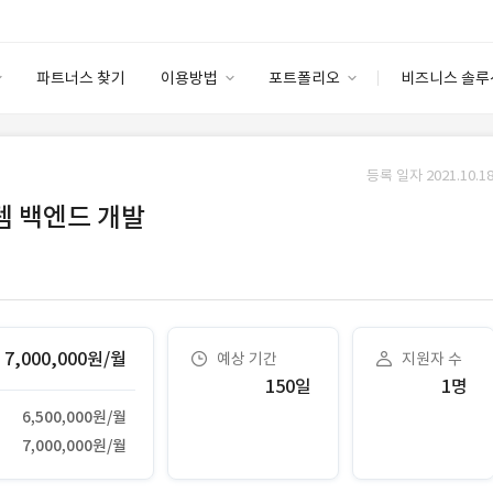
파트너스 찾기
이용방법
포트폴리오
비즈니스 솔루
이용방법
포트폴리오
엔터프라이즈
I
파트너 등급
이용후기
등록 일자 2021.10.18
안심 코드 케어
이용요금
솔루션 마켓
 백엔드 개발
고객센터
스토어
7,000,000원/월
예상 기간
지원자 수
150일
1명
6,500,000원/월
7,000,000원/월