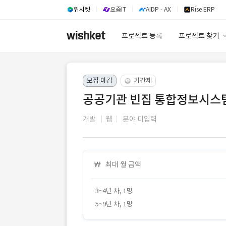
위시켓
요즘IT
AIDP - AX
Rise ERP
프로젝트 등록
프로젝트 찾기
프로젝트 찾기
모집 마감
기간제
유사사례 검색 A
공공기관 빈집 통합정보시스템
개발
웹
분야 미입력
최대 월 금액
3~4년 차, 1명
5~9년 차, 1명