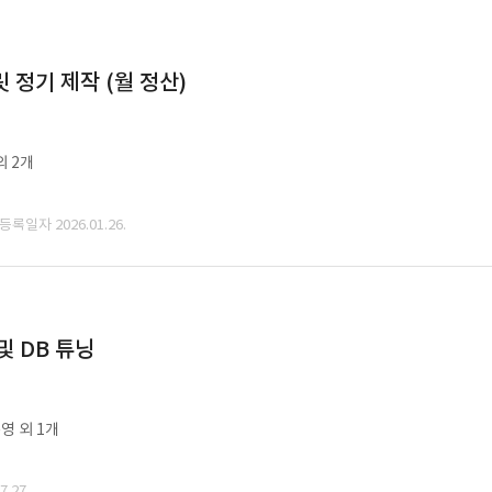
정기 제작 (월 정산)
외 2개
 등록일자 2026.01.26.
및 DB 튜닝
영 외 1개
.27.