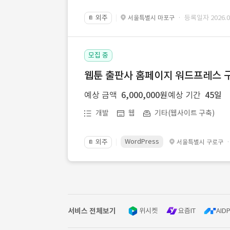
외주
· 등록일자 2026.07
서울특별시 마포구
📔
모집 중
웹툰 출판사 홈페이지 워드프레스 구
예상 금액
6,000,000원
예상 기간
45일
개발
웹
기타(웹사이트 구축)
WordPress
외주
서울특별시 구로구
📔
서비스 전체보기
위시켓
요즘IT
AIDP