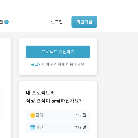
션
로그인
회원가입
유사사례 검색 AI
.
프로젝트 지원하기
‘이런 거’ 만들어본
개발 회사 있어?
로그인
하여 편리하게 이용하세요!
바로가기
내 프로젝트의
적정 견적이 궁금하신가요?
금액
??? 원
기간
??? 일