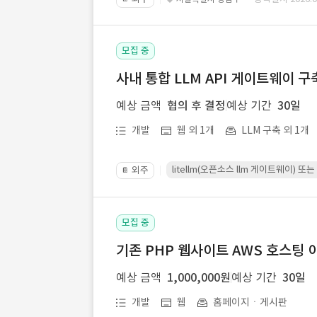
모집 중
사내 통합 LLM API 게이트웨이 구
예상 금액
협의 후 결정
예상 기간
30일
개발
웹 외 1개
LLM 구축 외 1개
litellm(오픈소스 llm 게이트웨이)
외주
📔
모집 중
기존 PHP 웹사이트 AWS 호스팅 
예상 금액
1,000,000원
예상 기간
30일
개발
웹
홈페이지ㆍ게시판