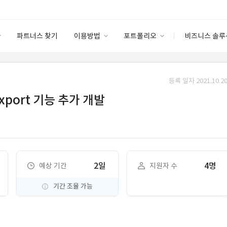
파트너스 찾기
이용방법
포트폴리오
비즈니스 솔루
이용방법
포트폴리오
엔터프라이즈
I
파트너 등급
이용후기
등록 일자 2021.10.20
안심 코드 케어
이용요금
솔루션 마켓
xport 기능 추가 개발
고객센터
스토어
2일
4명
예상 기간
지원자 수
기간 조율 가능