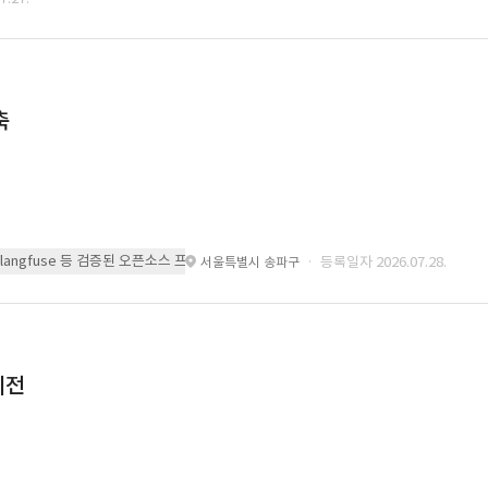
축
 또는 langfuse 등 검증된 오픈소스 프레임워크를 기반으로 시스템을 구축
· 등록일자 2026.07.28.
서울특별시 송파구
이전