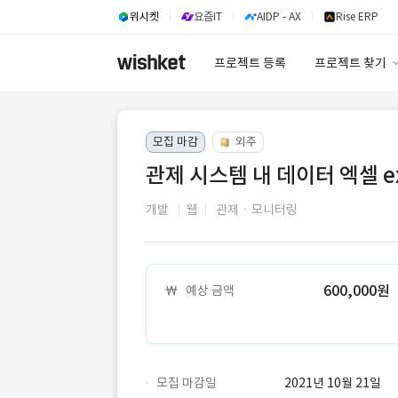
위시켓
요즘IT
AIDP - AX
Rise ERP
프로젝트 등록
프로젝트 찾기
프로젝트 찾기
모집 마감
외주
유사사례 검색 A
관제 시스템 내 데이터 엑셀 e
개발
웹
관제ㆍ모니터링
600,000원
예상 금액
모집 마감일
2021년 10월 21일