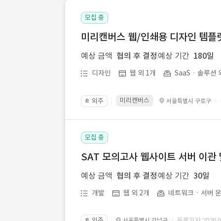
모집 중
미리캔버스 웹/인쇄용 디자인 템플릿 
예상 금액
협의 후 결정
예상 기간
180일
디자인
웹 외 1개
SaaSㆍ솔루션 
미리캔버스
외주
·
서울특별시 구로구
📔
모집 중
SAT 모의고사 웹사이트 서버 이관 
예상 금액
협의 후 결정
예상 기간
30일
개발
웹 외 2개
네트워크ㆍ서버 운
외주
· 등록일자 2026.07
서울특별시 강남구
📔