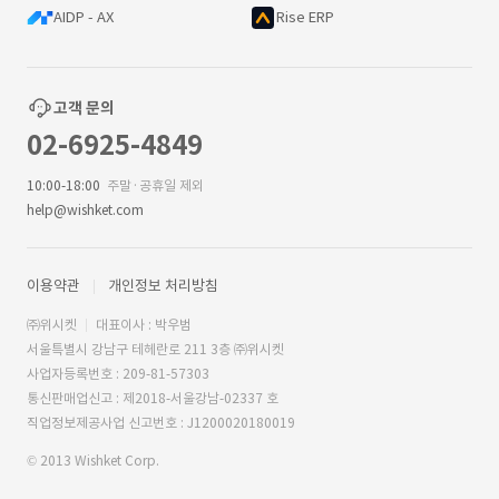
AIDP - AX
Rise ERP
고객 문의
02-6925-4849
10:00-18:00
주말·공휴일 제외
help@wishket.com
이용약관
개인정보 처리방침
㈜위시켓
대표이사 : 박우범
서울특별시 강남구 테헤란로 211 3층 ㈜위시켓
사업자등록번호 : 209-81-57303
통신판매업신고 : 제2018-서울강남-02337 호
직업정보제공사업 신고번호 : J1200020180019
© 2013 Wishket Corp.