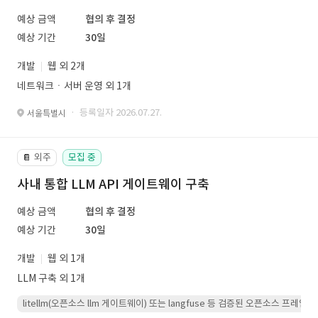
예상 금액
협의 후 결정
예상 기간
30일
개발
웹 외 2개
네트워크ㆍ서버 운영 외 1개
· 등록일자 2026.07.27.
서울특별시
외주
모집 중
📔
사내 통합 LLM API 게이트웨이 구축
예상 금액
협의 후 결정
예상 기간
30일
개발
웹 외 1개
LLM 구축 외 1개
litellm(오픈소스 llm 게이트웨이) 또는 langfuse 등 검증된 오픈소스 프