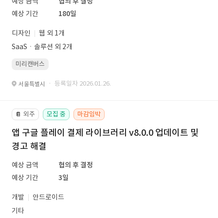
예상 금액
협의 후 결정
예상 기간
180일
디자인
웹 외 1개
SaaSㆍ솔루션 외 2개
미리캔버스
· 등록일자 2026.01.26.
서울특별시
외주
모집 중
마감임박
📔
앱 구글 플레이 결제 라이브러리 v8.0.0 업데이트 및
경고 해결
예상 금액
협의 후 결정
예상 기간
3일
개발
안드로이드
기타