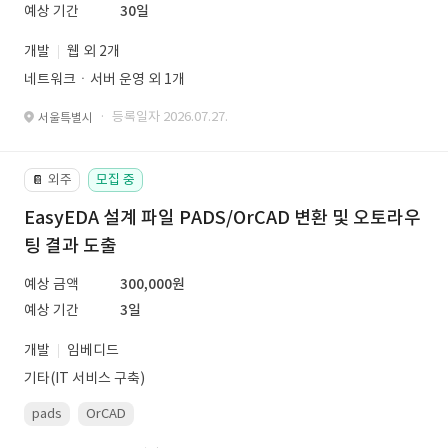
예상 기간
30일
개발
웹 외 2개
네트워크ㆍ서버 운영 외 1개
· 등록일자 2026.07.27.
서울특별시
외주
모집 중
📔
EasyEDA 설계 파일 PADS/OrCAD 변환 및 오토라우
팅 결과 도출
예상 금액
300,000원
예상 기간
3일
개발
임베디드
기타(IT 서비스 구축)
pads
OrCAD