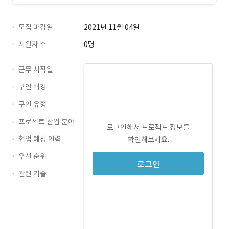
모집 마감일
2021년 11월 04일
지원자 수
0명
근무 시작일
구인 배경
구인 유형
프로젝트 산업 분야
로그인해서 프로젝트 정보를
협업 예정 인력
확인해보세요.
우선 순위
로그인
관련 기술
Java · 경력 무관
MySQL · 경력 무관
jpa · 경력 무관
Kubernetes · 경력 무관
msa · 경력 무관
querydsl · 경력 무관