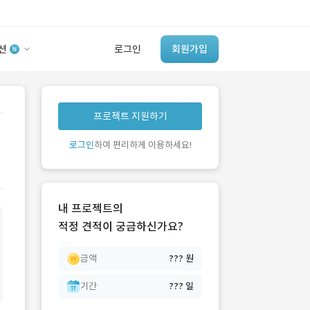
션
로그인
회원가입
유사사례 검색 AI
.
프로젝트 지원하기
‘이런 거’ 만들어본
개발 회사 있어?
로그인
하여 편리하게 이용하세요!
바로가기
내 프로젝트의
적정 견적이 궁금하신가요?
금액
??? 원
기간
??? 일