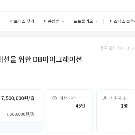
파트너스 찾기
이용방법
포트폴리오
비즈니스 솔루
이용방법
포트폴리오
엔터프라이즈
I
파트너 등급
이용후기
등록 일자 2021.10.21
안심 코드 케어
이용요금
솔루션 마켓
 개선을 위한 DB마이그레이션
고객센터
스토어
7,500,000원/월
예상 기간
지원자 수
45일
1명
7,500,000원/월