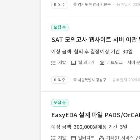
외주
· 등록일자 2026.
경기도 안양시 만안구
📔
모집 중
SAT 모의고사 웹사이트 서버 이관 
예상 금액
협의 후 결정
예상 기간
30일
개발
웹 외 2개
네트워크ㆍ서버 운
외주
· 등록일자 2026.07
서울특별시 강남구
📔
모집 중
EasyEDA 설계 파일 PADS/Or
예상 금액
300,000원
예상 기간
3일
개발
임베디드
기타(IT 서비스 구