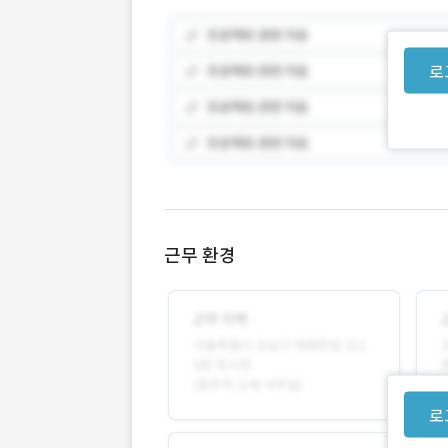
로
근무 환경
로