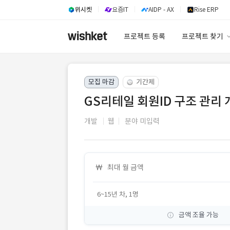
위시켓
요즘IT
AIDP - AX
Rise ERP
프로젝트 등록
프로젝트 찾기
프로젝트 찾기
모집 마감
기간제
유사사례 검색 A
GS리테일 회원ID 구조 관리
개발
웹
분야 미입력
최대 월 금액
6~15년 차, 1명
금액 조율 가능