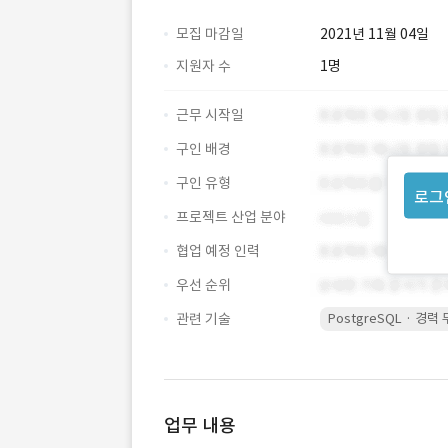
모집 마감일
2021년 11월 04일
지원자 수
1명
근무 시작일
구인 배경
구인 유형
로그
프로젝트 산업 분야
협업 예정 인력
우선 순위
관련 기술
PostgreSQL · 경력
업무 내용