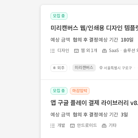
모집 중
미리캔버스 웹/인쇄용 디자인 템플릿 
예상 금액
협의 후 결정
예상 기간
180일
디자인
웹 외 1개
SaaSㆍ솔루션 
미리캔버스
외주
·
서울특별시 구로구
📔
모집 중
마감임박
앱 구글 플레이 결제 라이브러리 v8.
예상 금액
협의 후 결정
예상 기간
3일
개발
안드로이드
기타