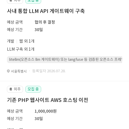
외주
모집 중
📔
사내 통합 LLM API 게이트웨이 구축
예상 금액
협의 후 결정
예상 기간
30일
개발
웹 외 1개
LLM 구축 외 1개
litellm(오픈소스 llm 게이트웨이) 또는 langfuse 등 검증된 오픈소스 프
· 등록일자 2026.07.28.
서울특별시
외주
모집 중
📔
기존 PHP 웹사이트 AWS 호스팅 이전
예상 금액
1,000,000원
예상 기간
30일