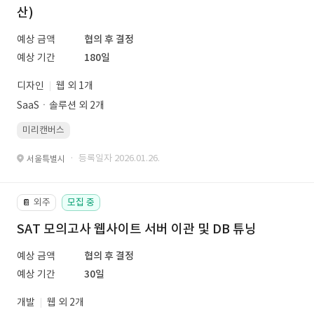
산)
예상 금액
협의 후 결정
예상 기간
180일
디자인
웹 외 1개
SaaSㆍ솔루션 외 2개
미리캔버스
· 등록일자 2026.01.26.
서울특별시
외주
모집 중
📔
SAT 모의고사 웹사이트 서버 이관 및 DB 튜닝
예상 금액
협의 후 결정
예상 기간
30일
개발
웹 외 2개