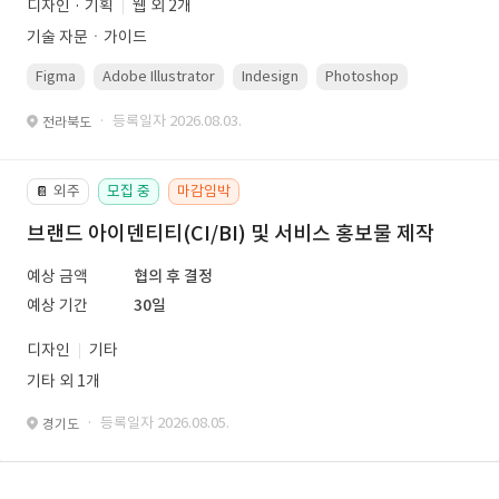
디자인 · 기획
웹 외 2개
기술 자문ㆍ가이드
Figma
Adobe Illustrator
Indesign
Photoshop
· 등록일자 2026.08.03.
전라북도
외주
모집 중
마감임박
📔
브랜드 아이덴티티(CI/BI) 및 서비스 홍보물 제작
예상 금액
협의 후 결정
예상 기간
30일
디자인
기타
기타 외 1개
· 등록일자 2026.08.05.
경기도