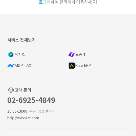
로그인
하여 편리하게 이용하세요!
서비스 전체보기
위시켓
요즘IT
AIDP - AX
Rise ERP
고객 문의
02-6925-4849
10:00-18:00
주말·공휴일 제외
help@wishket.com