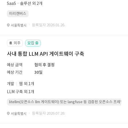
SaaSㆍ솔루션 외 2개
미리캔버스
· 등록일자 2026.01.26.
서울특별시
외주
모집 중
📔
사내 통합 LLM API 게이트웨이 구축
예상 금액
협의 후 결정
예상 기간
30일
개발
웹 외 1개
LLM 구축 외 1개
litellm(오픈소스 llm 게이트웨이) 또는 langfuse 등 검증된 오픈소스 프
· 등록일자 2026.07.28.
서울특별시