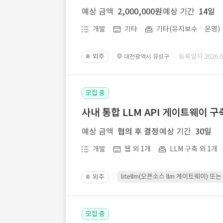
예상 금액
2,000,000원
예상 기간
14일
개발
기타
기타(유지보수ㆍ운영)
외주
· 등록일자 2026.07
대전광역시 유성구
📔
모집 중
사내 통합 LLM API 게이트웨이 구
예상 금액
협의 후 결정
예상 기간
30일
개발
웹 외 1개
LLM 구축 외 1개
litellm(오픈소스 llm 게이트웨이)
외주
📔
모집 중