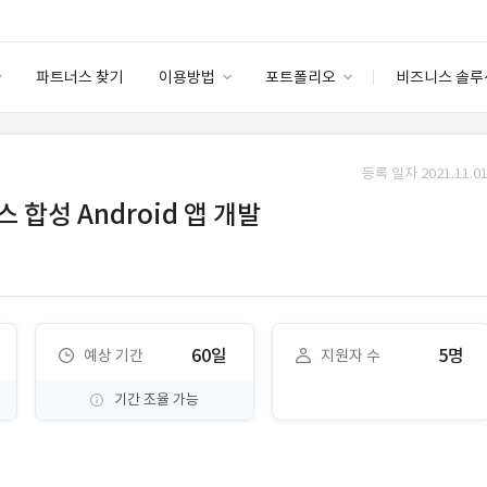
파트너스 찾기
이용방법
포트폴리오
비즈니스 솔루
이용방법
포트폴리오
엔터프라이즈
I
파트너 등급
이용후기
등록 일자 2021.11.01
안심 코드 케어
이용요금
솔루션 마켓
합성 Android 앱 개발
고객센터
스토어
60일
5명
예상 기간
지원자 수
기간 조율 가능