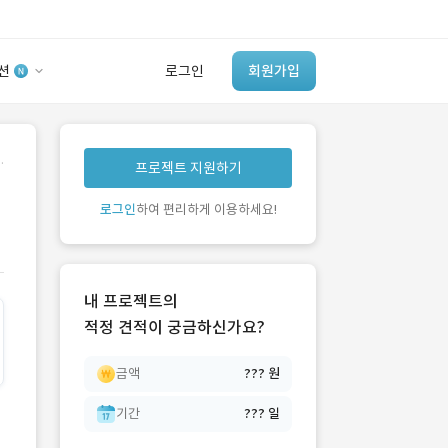
션
로그인
회원가입
유사사례 검색 AI
.
프로젝트 지원하기
‘이런 거’ 만들어본
개발 회사 있어?
로그인
하여 편리하게 이용하세요!
바로가기
내 프로젝트의
적정 견적이 궁금하신가요?
금액
??? 원
기간
??? 일