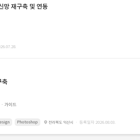
통신망 재구축 및 연동
6.07.28.
구축
문ㆍ가이드
esign
Photoshop
· 등록일자 2026.08.03.
전라북도 익산시