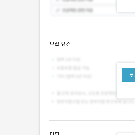
모집 요건
로
미팅