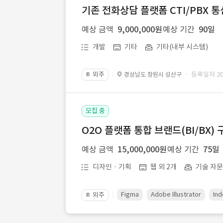
기존 전화상담 플랫폼 CTI/PBX 
예상 금액
9,000,000원
예상 기간
90일
개발
기타
기타(내부 시스템)
외주
· 등록일자 202
경상남도 창원시 성산구
📔
모집 중
O2O 플랫폼 통합 브랜드(BI/BX) 
예상 금액
15,000,000원
예상 기간
75일
디자인 · 기획
웹 외 2개
기술 자
Figma
Adobe Illustrator
Ind
외주
📔