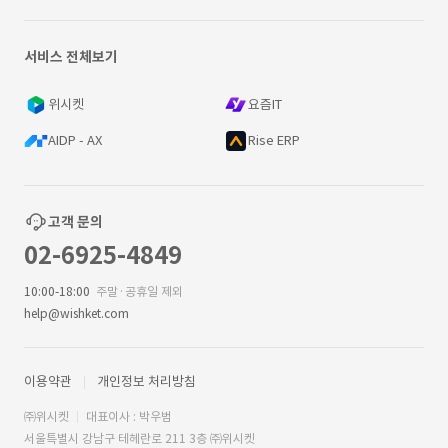
서비스 전체보기
위시켓
요즘IT
AIDP - AX
Rise ERP
고객 문의
02-6925-4849
10:00-18:00
주말·공휴일 제외
help@wishket.com
이용약관
개인정보 처리방침
㈜위시켓
대표이사 : 박우범
서울특별시 강남구 테헤란로 211 3층 ㈜위시켓