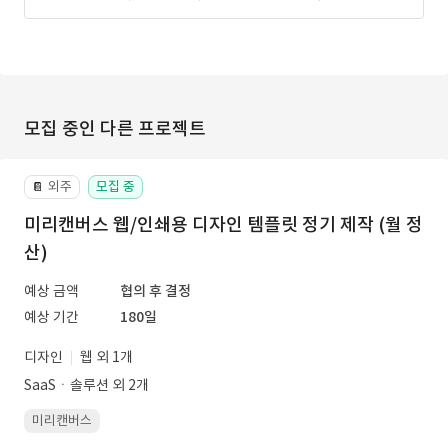
모집 중인 다른 프로젝트
외주
모집 중
📔
미리캔버스 웹/인쇄용 디자인 템플릿 정기 제작 (월 정
산)
예상 금액
협의 후 결정
예상 기간
180일
디자인
웹 외 1개
SaaSㆍ솔루션 외 2개
미리캔버스