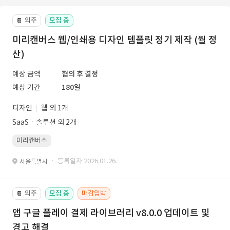
외주
모집 중
📔
미리캔버스 웹/인쇄용 디자인 템플릿 정기 제작 (월 정
산)
예상 금액
협의 후 결정
예상 기간
180일
디자인
웹 외 1개
SaaSㆍ솔루션 외 2개
미리캔버스
· 등록일자 2026.01.26.
서울특별시
외주
모집 중
마감임박
📔
앱 구글 플레이 결제 라이브러리 v8.0.0 업데이트 및
경고 해결