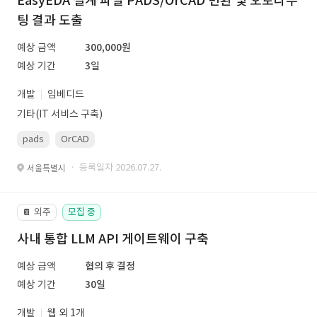
EasyEDA 설계 파일 PADS/OrCAD 변환 및 오토라우
팅 결과 도출
예상 금액
300,000원
예상 기간
3일
개발
임베디드
기타(IT 서비스 구축)
pads
OrCAD
· 등록일자 2026.07.27.
서울특별시
외주
모집 중
📔
사내 통합 LLM API 게이트웨이 구축
예상 금액
협의 후 결정
예상 기간
30일
개발
웹 외 1개