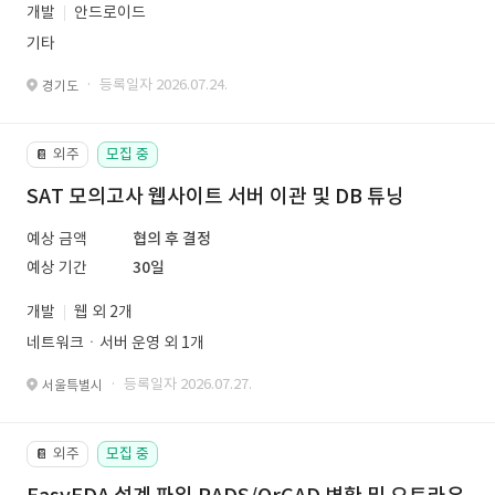
개발
안드로이드
기타
· 등록일자 2026.07.24.
경기도
외주
모집 중
📔
SAT 모의고사 웹사이트 서버 이관 및 DB 튜닝
예상 금액
협의 후 결정
예상 기간
30일
개발
웹 외 2개
네트워크ㆍ서버 운영 외 1개
· 등록일자 2026.07.27.
서울특별시
외주
모집 중
📔