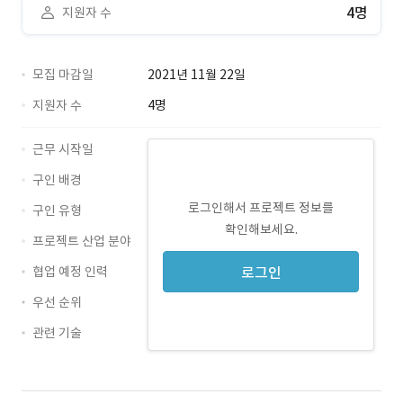
4명
지원자 수
모집 마감일
2021년 11월 22일
지원자 수
4명
근무 시작일
구인 배경
로그인해서 프로젝트 정보를
구인 유형
확인해보세요.
프로젝트 산업 분야
협업 예정 인력
로그인
우선 순위
관련 기술
JavaScript · 경력 무관
Git · 경력 무관