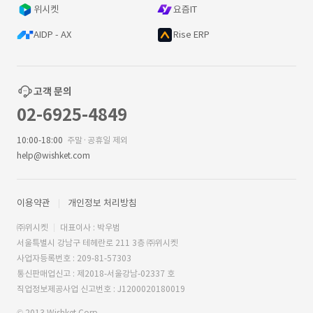
위시켓
요즘IT
AIDP - AX
Rise ERP
고객 문의
02-6925-4849
10:00-18:00
주말·공휴일 제외
help@wishket.com
이용약관
개인정보 처리방침
㈜위시켓
대표이사 : 박우범
서울특별시 강남구 테헤란로 211 3층 ㈜위시켓
사업자등록번호 : 209-81-57303
통신판매업신고 : 제2018-서울강남-02337 호
직업정보제공사업 신고번호 : J1200020180019
© 2013 Wishket Corp.