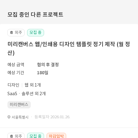
모집 중인 다른 프로젝트
외주
모집 중
📔
미리캔버스 웹/인쇄용 디자인 템플릿 정기 제작 (월 정
산)
예상 금액
협의 후 결정
예상 기간
180일
디자인
웹 외 1개
SaaSㆍ솔루션 외 2개
미리캔버스
· 등록일자 2026.01.26.
서울특별시
외주
모집 중
마감임박
📔