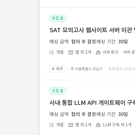
모집 중
SAT 모의고사 웹사이트 서버 이관 
예상 금액
협의 후 결정
예상 기간
30일
개발
웹 외 2개
네트워크ㆍ서버 운
외주
· 등록일자 2026.07
서울특별시 강남구
📔
모집 중
사내 통합 LLM API 게이트웨이 구
예상 금액
협의 후 결정
예상 기간
30일
개발
웹 외 1개
LLM 구축 외 1개