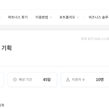
파트너스 찾기
이용방법
포트폴리오
비즈니스 솔루
이용방법
포트폴리오
엔터프라이즈
I
파트너 등급
이용후기
등록 일자 2021.11.08
안심 코드 케어
이용요금
솔루션 마켓
 기획
고객센터
스토어
45일
10명
예상 기간
지원자 수
시작