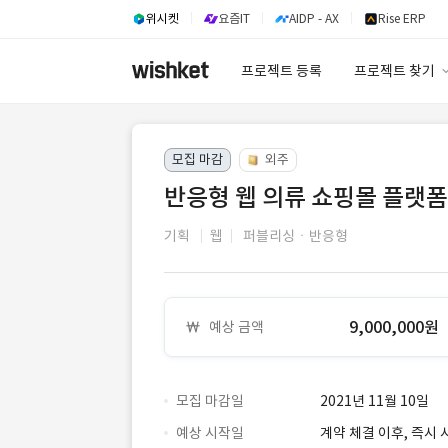
위시켓
요즘IT
AIDP - AX
Rise ERP
프로젝트 등록
프로젝트 찾기
프로젝트 찾기
모집 마감
외주
유사사례 검색 A
반응형 웹 의류 쇼핑몰 플랫폼
기획
웹
퍼블리싱ㆍ반응형
9,000,000원
예상 금액
모집 마감일
2021년 11월 10일
예상 시작일
계약 체결 이후, 즉시 