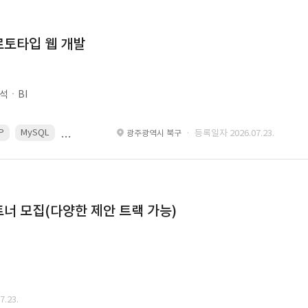
로토타입 웹 개발
석ㆍBI
P
MySQL
React
Spring
· 등록일자 2026.07.23.
광주광역시 북구
너 모집(다양한 제안 트랙 가능)
.23.