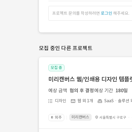
프로젝트 문의를 작성하려면
로그인
해주세요.
모집 중인 다른 프로젝트
모집 중
미리캔버스 웹/인쇄용 디자인 템플릿 
예상 금액
협의 후 결정
예상 기간
180일
디자인
웹 외 1개
SaaSㆍ솔루션 
미리캔버스
외주
·
서울특별시 구로구
📔