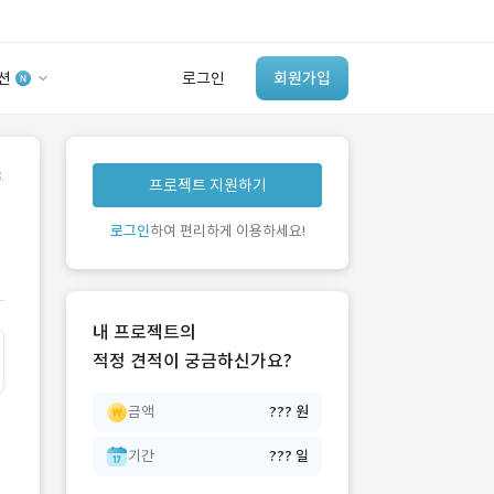
션
로그인
회원가입
유사사례 검색 AI
.
프로젝트 지원하기
‘이런 거’ 만들어본
개발 회사 있어?
로그인
하여 편리하게 이용하세요!
바로가기
내 프로젝트의
적정 견적이 궁금하신가요?
금액
??? 원
기간
??? 일