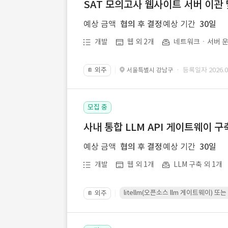
SAT 모의고사 웹사이트 서버 이관 
예상 금액
협의 후 결정
예상 기간
30일
개발
웹 외 2개
네트워크ㆍ서버 운
외주
· 등록일자 2026.07
서울특별시 강남구
📔
모집 중
사내 통합 LLM API 게이트웨이 구
예상 금액
협의 후 결정
예상 기간
30일
개발
웹 외 1개
LLM 구축 외 1개
litellm(오픈소스 llm 게이트웨이)
외주
📔