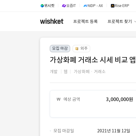
위시켓
요즘IT
AIDP - AX
Rise ERP
프로젝트 등록
프로젝트 찾기
프로젝트 찾기
모집 마감
외주
유사사례 검색 A
가상화폐 거래소 시세 비교 앱
개발
웹
가상화폐ㆍ거래소
3,000,000원
예상 금액
모집 마감일
2021년 11월 12일