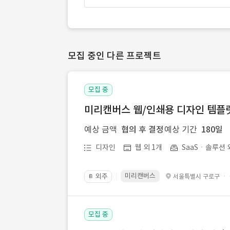
모집 중인 다른 프로젝트
모집 중
미리캔버스 웹/인쇄용 디자인 템플릿 
예상 금액
협의 후 결정
예상 기간
180일
디자인
웹 외 1개
SaaSㆍ솔루션 
미리캔버스
외주
·
서울특별시 구로구
📔
모집 중