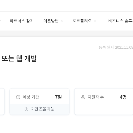
파트너스 찾기
이용방법
포트폴리오
비즈니스 솔루
이용방법
포트폴리오
엔터프라이즈
I
파트너 등급
이용후기
등록 일자 2021.11.08
안심 코드 케어
이용요금
솔루션 마켓
 또는 웹 개발
고객센터
스토어
7일
4명
예상 기간
지원자 수
기간 조율 가능