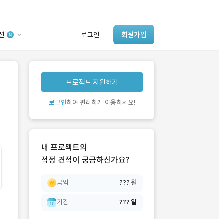
션
로그인
회원가입
유사사례 검색 AI
.
프로젝트 지원하기
‘이런 거’ 만들어본
개발 회사 있어?
로그인
하여 편리하게 이용하세요!
바로가기
내 프로젝트의
적정 견적이 궁금하신가요?
금액
??? 원
기간
??? 일