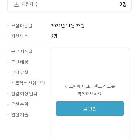
2명
지원자 수
모집 마감일
2021년 11월 23일
지원자 수
2명
근무 시작일
구인 배경
구인 유형
프로젝트 산업 분야
로그인해서 프로젝트 정보를
협업 예정 인력
확인해보세요.
우선 순위
로그인
관련 기술
JavaScript · 경력 무관
Java · 경력 무관
jQuery · 경력 무관
Oracle · 경력 무관
JSP · 경력 무관