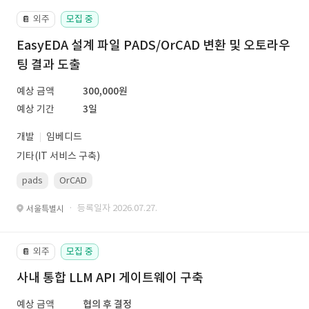
외주
모집 중
📔
EasyEDA 설계 파일 PADS/OrCAD 변환 및 오토라우
팅 결과 도출
예상 금액
300,000원
예상 기간
3일
개발
임베디드
기타(IT 서비스 구축)
pads
OrCAD
· 등록일자 2026.07.27.
서울특별시
외주
모집 중
📔
사내 통합 LLM API 게이트웨이 구축
예상 금액
협의 후 결정