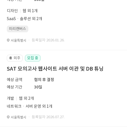
디자인
웹 외 1개
SaaSㆍ솔루션 외 2개
미리캔버스
· 등록일자 2026.01.26.
서울특별시
외주
모집 중
📔
SAT 모의고사 웹사이트 서버 이관 및 DB 튜닝
예상 금액
협의 후 결정
예상 기간
30일
개발
웹 외 2개
네트워크ㆍ서버 운영 외 1개
· 등록일자 2026.07.27.
서울특별시