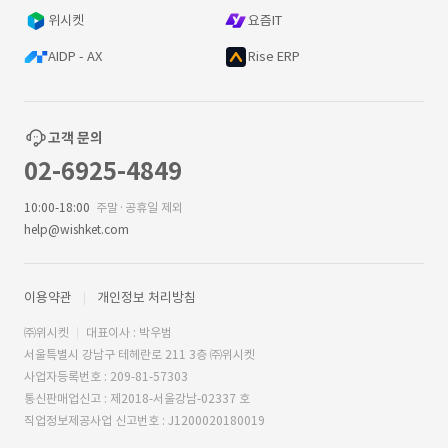
위시켓
요즘IT
AIDP - AX
Rise ERP
고객 문의
02-6925-4849
10:00-18:00
주말·공휴일 제외
help@wishket.com
이용약관
개인정보 처리방침
㈜위시켓
대표이사 : 박우범
서울특별시 강남구 테헤란로 211 3층 ㈜위시켓
사업자등록번호 : 209-81-57303
통신판매업신고 : 제2018-서울강남-02337 호
직업정보제공사업 신고번호 : J1200020180019