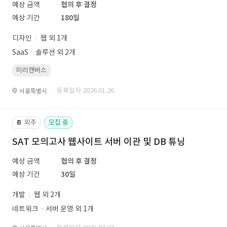
예상 금액
협의 후 결정
예상 기간
180일
디자인
웹 외 1개
SaaSㆍ솔루션 외 2개
미리캔버스
· 등록일자 2026.01.26.
서울특별시
외주
모집 중
📔
SAT 모의고사 웹사이트 서버 이관 및 DB 튜닝
예상 금액
협의 후 결정
예상 기간
30일
개발
웹 외 2개
네트워크ㆍ서버 운영 외 1개