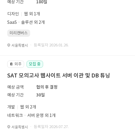
예상 기간
180일
디자인
웹 외 1개
SaaSㆍ솔루션 외 2개
미리캔버스
· 등록일자 2026.01.26.
서울특별시
외주
모집 중
📔
SAT 모의고사 웹사이트 서버 이관 및 DB 튜닝
예상 금액
협의 후 결정
예상 기간
30일
개발
웹 외 2개
네트워크ㆍ서버 운영 외 1개
· 등록일자 2026.07.27.
서울특별시