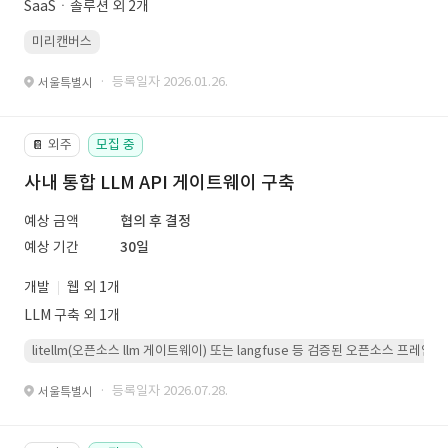
SaaSㆍ솔루션 외 2개
미리캔버스
· 등록일자 2026.01.26.
서울특별시
외주
모집 중
📔
사내 통합 LLM API 게이트웨이 구축
예상 금액
협의 후 결정
예상 기간
30일
개발
웹 외 1개
LLM 구축 외 1개
litellm(오픈소스 llm 게이트웨이) 또는 langfuse 등 검증된 오픈소스 프
· 등록일자 2026.07.28.
서울특별시