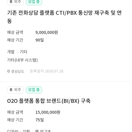
외주
모집 중
📔
기존 전화상담 플랫폼 CTI/PBX 통신망 재구축 및 연
동
예상 금액
9,000,000원
예상 기간
90일
개발
기타
기타(내부 시스템)
· 등록일자 2026.07.28.
경상남도
외주
모집 중
📔
O2O 플랫폼 통합 브랜드(BI/BX) 구축
예상 금액
15,000,000원
예상 기간
75일
디자인 · 기획
웹 외 2개