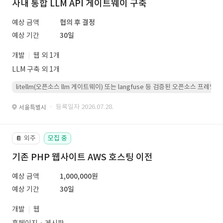
사내 통합 LLM API 게이트웨이 구축
예상 금액
협의 후 결정
예상 기간
30일
개발
웹 외 1개
LLM 구축 외 1개
litellm(오픈소스 llm 게이트웨이) 또는 langfuse 등 검증된 오픈소스 프
· 등록일자 2026.07.28.
서울특별시
외주
모집 중
📔
기존 PHP 웹사이트 AWS 호스팅 이전
예상 금액
1,000,000원
예상 기간
30일
개발
웹