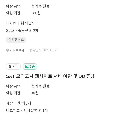
예상 금액
협의 후 결정
예상 기간
180일
디자인
웹 외 1개
SaaSㆍ솔루션 외 2개
미리캔버스
· 등록일자 2026.01.26.
서울특별시
외주
모집 중
📔
SAT 모의고사 웹사이트 서버 이관 및 DB 튜닝
예상 금액
협의 후 결정
예상 기간
30일
개발
웹 외 2개
네트워크ㆍ서버 운영 외 1개