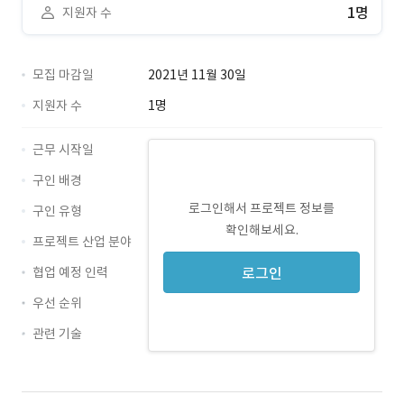
1명
지원자 수
모집 마감일
2021년 11월 30일
지원자 수
1명
근무 시작일
구인 배경
로그인해서 프로젝트 정보를
구인 유형
확인해보세요.
프로젝트 산업 분야
협업 예정 인력
로그인
우선 순위
관련 기술
Flutter · 경력 무관