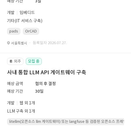
예상 기간
3일
개발
임베디드
기타(IT 서비스 구축)
pads
OrCAD
· 등록일자 2026.07.27.
서울특별시
외주
모집 중
📔
사내 통합 LLM API 게이트웨이 구축
예상 금액
협의 후 결정
예상 기간
30일
개발
웹 외 1개
LLM 구축 외 1개
litellm(오픈소스 llm 게이트웨이) 또는 langfuse 등 검증된 오픈소스 프