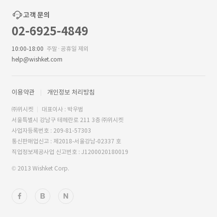
고객 문의
02-6925-4849
10:00-18:00
주말·공휴일 제외
help@wishket.com
이용약관
개인정보 처리방침
㈜위시켓
대표이사 : 박우범
서울특별시 강남구 테헤란로 211 3층 ㈜위시켓
사업자등록번호 : 209-81-57303
통신판매업신고 : 제2018-서울강남-02337 호
직업정보제공사업 신고번호 : J1200020180019
© 2013 Wishket Corp.