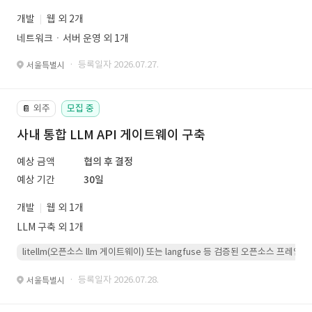
개발
웹 외 2개
네트워크ㆍ서버 운영 외 1개
· 등록일자 2026.07.27.
서울특별시
외주
모집 중
📔
사내 통합 LLM API 게이트웨이 구축
예상 금액
협의 후 결정
예상 기간
30일
개발
웹 외 1개
LLM 구축 외 1개
litellm(오픈소스 llm 게이트웨이) 또는 langfuse 등 검증된 오픈소스 프
· 등록일자 2026.07.28.
서울특별시