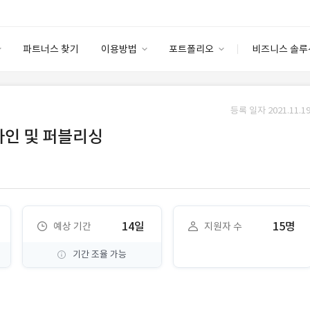
파트너스 찾기
이용방법
포트폴리오
비즈니스 솔루
이용방법
포트폴리오
엔터프라이즈
I
파트너 등급
이용후기
등록 일자 2021.11.19
안심 코드 케어
이용요금
솔루션 마켓
자인 및 퍼블리싱
고객센터
스토어
14일
15명
예상 기간
지원자 수
기간 조율 가능