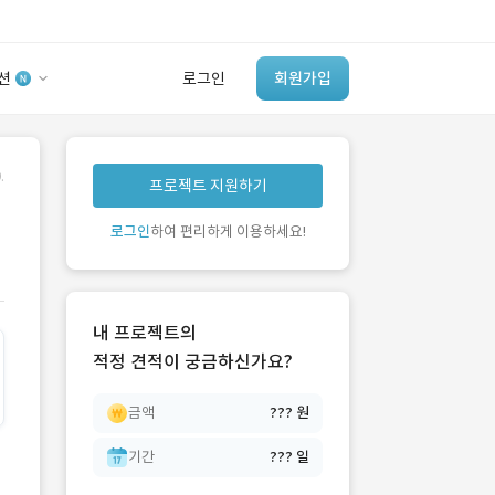
션
로그인
회원가입
유사사례 검색 AI
.
프로젝트 지원하기
‘이런 거’ 만들어본
개발 회사 있어?
로그인
하여 편리하게 이용하세요!
바로가기
내 프로젝트의
적정 견적이 궁금하신가요?
금액
??? 원
기간
??? 일