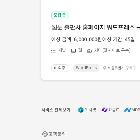
모집 중
웹툰 출판사 홈페이지 워드프레스 구
예상 금액
6,000,000원
예상 기간
45일
개발
웹
기타(웹사이트 구축)
WordPress
외주
서울특별시 구로구
📔
서비스 전체보기
위시켓
요즘IT
AIDP
고객 문의