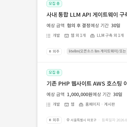
모집 중
사내 통합 LLM API 게이트웨이 구
예상 금액
협의 후 결정
예상 기간
30일
개발
웹 외 1개
LLM 구축 외 1개
litellm(오픈소스 llm 게이트웨이)
외주
📔
모집 중
기존 PHP 웹사이트 AWS 호스팅 
예상 금액
1,000,000원
예상 기간
30일
개발
웹
홈페이지ㆍ게시판
외주
· 등록일자 2026.07
서울특별시 마포구
📔