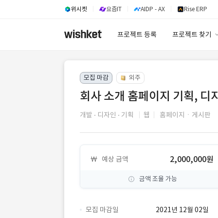
위시켓
요즘IT
AIDP - AX
Rise ERP
프로젝트 등록
프로젝트 찾기
프로젝트 찾기
모집 마감
외주
유사사례 검색 A
회사 소개 홈페이지 기획, 디
개발
디자인
기획
웹
홈페이지ㆍ게시판
2,000,000원
예상 금액
금액 조율 가능
모집 마감일
2021년 12월 02일