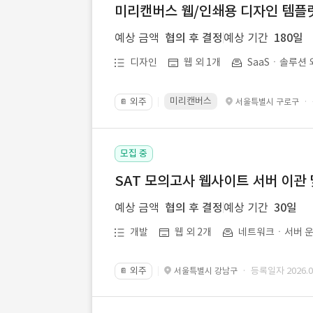
미리캔버스 웹/인쇄용 디자인 템플릿 
예상 금액
협의 후 결정
예상 기간
180일
디자인
웹 외 1개
SaaSㆍ솔루션 
미리캔버스
외주
·
서울특별시 구로구
📔
모집 중
SAT 모의고사 웹사이트 서버 이관 
예상 금액
협의 후 결정
예상 기간
30일
개발
웹 외 2개
네트워크ㆍ서버 운
외주
· 등록일자 2026.07
서울특별시 강남구
📔