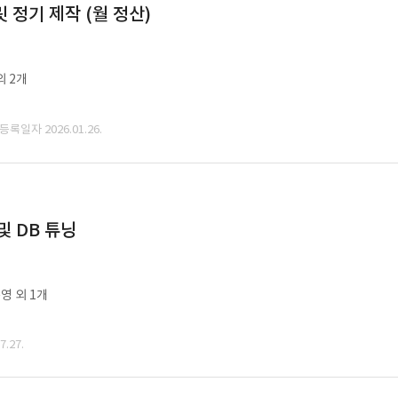
정기 제작 (월 정산)
외 2개
 등록일자 2026.01.26.
및 DB 튜닝
영 외 1개
.27.