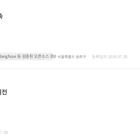
축
 또는 langfuse 등 검증된 오픈소스 프레임워크를 기반으로 시스템을 구축
· 등록일자 2026.07.28.
서울특별시 송파구
이전
.28.