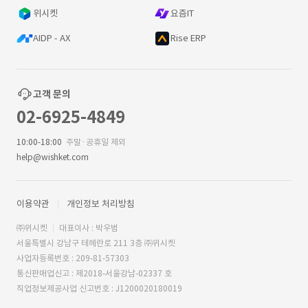
위시켓
요즘IT
AIDP - AX
Rise ERP
고객 문의
02-6925-4849
10:00-18:00
주말·공휴일 제외
help@wishket.com
이용약관
개인정보 처리방침
㈜위시켓
대표이사 : 박우범
서울특별시 강남구 테헤란로 211 3층 ㈜위시켓
사업자등록번호 : 209-81-57303
통신판매업신고 : 제2018-서울강남-02337 호
직업정보제공사업 신고번호 : J1200020180019