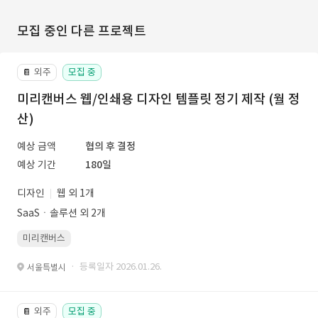
모집 중인 다른 프로젝트
외주
모집 중
📔
미리캔버스 웹/인쇄용 디자인 템플릿 정기 제작 (월 정
산)
예상 금액
협의 후 결정
예상 기간
180일
디자인
웹 외 1개
SaaSㆍ솔루션 외 2개
미리캔버스
· 등록일자 2026.01.26.
서울특별시
외주
모집 중
📔