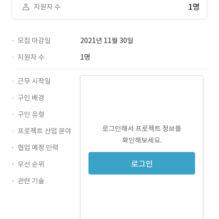
1명
지원자 수
모집 마감일
2021년 11월 30일
지원자 수
1명
근무 시작일
구인 배경
구인 유형
로그인해서 프로젝트 정보를
프로젝트 산업 분야
확인해보세요.
협업 예정 인력
로그인
우선 순위
관련 기술
JavaScript · 경력 무관
React · 경력 무관
Nestjs · 경력 무관
Typescrpit · 경력 무관